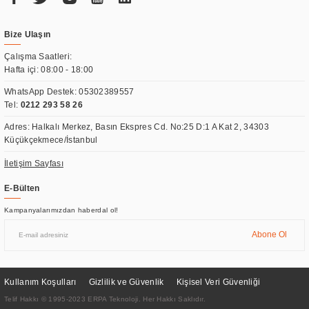
Bize Ulaşın
Çalışma Saatleri:
Hafta içi: 08:00 - 18:00
WhatsApp Destek:
05302389557
Tel:
0212 293 58 26
Adres: Halkalı Merkez, Basın Ekspres Cd. No:25 D:1 A Kat 2, 34303
Küçükçekmece/İstanbul
İletişim Sayfası
E-Bülten
Kampanyalarımızdan haberdal ol!
Abone Ol
Kullanım Koşulları
Gizlilik ve Güvenlik
Kişisel Veri Güvenliği
Telif Hakkı © 1995-2023 ERPA Teknoloji. Her Hakkı Saklıdır.