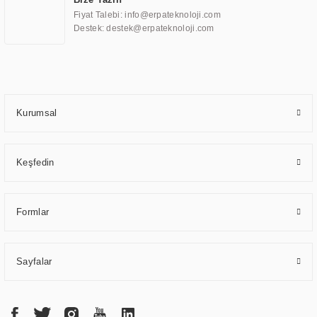
ve karşılamak için özelleştirilmiş çözümler geliştirmek, ERPA Teknoloji'nin
Fiyat Talebi: info@erpateknoloji.com
uzmanlık alanları arasında yer almaktadır. ERPA Teknoloji, uluslararası
Destek: destek@erpateknoloji.com
standartlarda kalite belgelerine ve sertifikalara sahip olup, etik değerlere
bağlı bir şekilde hareket etmektedir. Kaliteli ekipmanı, uzman kadroları,
yılların getirdiği bilgi ve tecrübe ile birleştiren ERPA Teknoloji, özel
çözümleri ile iş ortaklarının öne çıkmasına ve sürekli gelişimine katkı
sağlamaktadır.
Kurumsal
Keşfedin
Formlar
Sayfalar