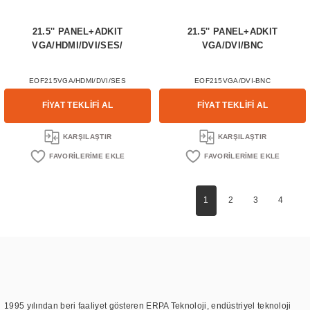
21.5'' PANEL+ADKIT
21.5'' PANEL+ADKIT
VGA/HDMI/DVI/SES/
VGA/DVI/BNC
EOF215VGA/HDMI/DVI/SES
EOF215VGA/DVI-BNC
FİYAT TEKLİFİ AL
FİYAT TEKLİFİ AL
KARŞILAŞTIR
KARŞILAŞTIR
1
2
3
4
1995 yılından beri faaliyet gösteren ERPA Teknoloji, endüstriyel teknoloji