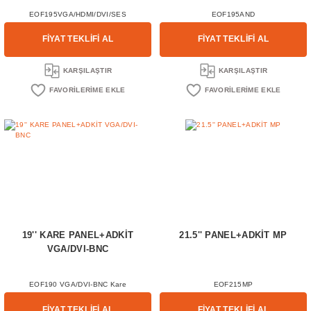
EOF195VGA/HDMI/DVI/SES
EOF195AND
FİYAT TEKLİFİ AL
FİYAT TEKLİFİ AL
KARŞILAŞTIR
KARŞILAŞTIR
19'' KARE PANEL+ADKİT
21.5'' PANEL+ADKİT MP
VGA/DVI-BNC
EOF190 VGA/DVI-BNC Kare
EOF215MP
FİYAT TEKLİFİ AL
FİYAT TEKLİFİ AL