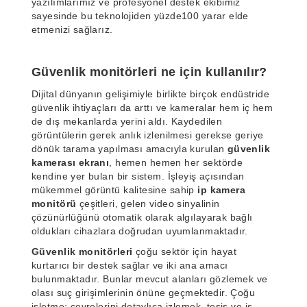
yazılımlarımız ve profesyonel destek ekibimiz
sayesinde bu teknolojiden yüzde100 yarar elde
etmenizi sağlarız.
Güvenlik monitörleri ne için kullanılır?
Dijital dünyanın gelişimiyle birlikte birçok endüstride
güvenlik ihtiyaçları da arttı ve kameralar hem iç hem
de dış mekanlarda yerini aldı. Kaydedilen
görüntülerin gerek anlık izlenilmesi gerekse geriye
dönük tarama yapılması amacıyla kurulan
güvenlik
kamerası ekranı
, hemen hemen her sektörde
kendine yer bulan bir sistem. İşleyiş açısından
mükemmel görüntü kalitesine sahip
ip kamera
monitörü
çeşitleri, gelen video sinyalinin
çözünürlüğünü otomatik olarak algılayarak bağlı
oldukları cihazlara doğrudan uyumlanmaktadır.
Güvenlik monitörleri
çoğu sektör için hayat
kurtarıcı bir destek sağlar ve iki ana amacı
bulunmaktadır. Bunlar mevcut alanları gözlemek ve
olası suç girişimlerinin önüne geçmektedir. Çoğu
işletme; çevrelerini detaylıca izlemek, tesis ve iş