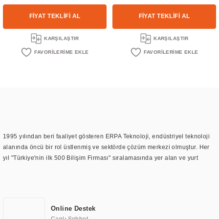
FİYAT TEKLİFİ AL
FİYAT TEKLİFİ AL
KARŞILAŞTIR
KARŞILAŞTIR
1995 yılından beri faaliyet gösteren ERPA Teknoloji, endüstriyel teknoloji
alanında öncü bir rol üstlenmiş ve sektörde çözüm merkezi olmuştur. Her
yıl "Türkiye'nin ilk 500 Bilişim Firması" sıralamasında yer alan ve yurt
içinde birçok başarılı proje gerçekleştiren ERPA Teknoloji, aynı zamanda
yurt dışında da kurduğu tedarik ağı ile farklı lokasyonlarda da hizmet
sunmaktadır. Türkiye'deki ilk monitör ve printer laboratuvarını kuran ERPA
Teknoloji, görüntüleme teknolojileri konusunda edindiği bilgi birikimini
Online Destek
TOCHI markası altında kendi ürettiği ürünlerde kullanmıştır. Günümüzde
Canlı Sohbet