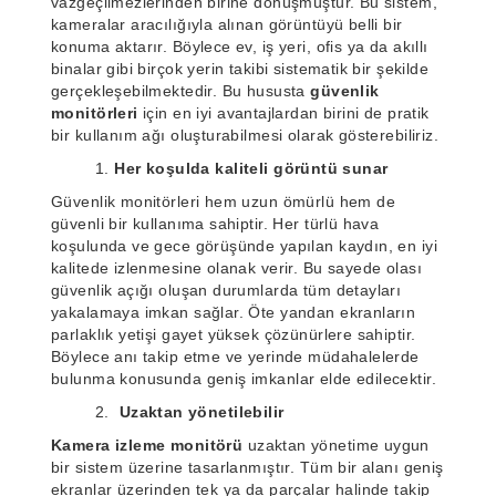
vazgeçilmezlerinden birine dönüşmüştür. Bu sistem,
kameralar aracılığıyla alınan görüntüyü belli bir
konuma aktarır. Böylece ev, iş yeri, ofis ya da akıllı
binalar gibi birçok yerin takibi sistematik bir şekilde
gerçekleşebilmektedir. Bu hususta
güvenlik
monitörleri
için en iyi avantajlardan birini de pratik
bir kullanım ağı oluşturabilmesi olarak gösterebiliriz.
1.
Her koşulda kaliteli görüntü sunar
Güvenlik monitörleri hem uzun ömürlü hem de
güvenli bir kullanıma sahiptir. Her türlü hava
koşulunda ve gece görüşünde yapılan kaydın, en iyi
kalitede izlenmesine olanak verir. Bu sayede olası
güvenlik açığı oluşan durumlarda tüm detayları
yakalamaya imkan sağlar. Öte yandan ekranların
parlaklık yetişi gayet yüksek çözünürlere sahiptir.
Böylece anı takip etme ve yerinde müdahalelerde
bulunma konusunda geniş imkanlar elde edilecektir.
2.
Uzaktan yönetilebilir
Kamera izleme monitörü
uzaktan yönetime uygun
bir sistem üzerine tasarlanmıştır. Tüm bir alanı geniş
ekranlar üzerinden tek ya da parçalar halinde takip