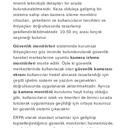
önemli teknolojik detayları bir arada
bulundurabilmesidir. Keza oldukça gelişmiş bir
sisteme sahip olan kamera izleme monitörü
cihazları, şirketlerin ve kullanıcıların tercihleri ve
ihtiyaçları doğrultusunda tasarlanıp
şekillendirilebilmektedir. 10-50 inç arası birçok
seçeneği bulunur.
Güvenlik monitörleri
sisteminde kurumsal
ihtiyaçlarınız göz önünde bulundurularak güvenlik
hareket merkezlerine uyumlu
kamera izleme
monitörleri
monte edilir. Öyle ki güvenlik
merkezlerinde kullanılacak olan
güvenlik kamerası
ekranı
kullanıcılar hedef alınarak tasarlandığı için
çeşitli işletim sistemi ve yazılım seçenekleri
doğrultusunda uygulanarak aktarılmaktadır. Ayrıca
ip kamera monitörü
kurulumu hayli kolay olduğu
gibi, kullanıcıların istek ve önerileri de birinci sırada
tutularak uygulamaya geçildiği için ortaya kusursuz
bir güvenlik sistemi çıkacaktır.
ERPA olarak standart ortamlar için geliştirip
kişiselleştirdiğimiz güvenlik monitörleri hizmetimizde,