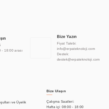
 marin ekran, medikal ekran, savunma sanayi ekranı, ayna/TV
 endüstriyel mini PC ve akıllı bina sistemleri gibi çözümleri 4.5"
sitesine de sahiptir.
finans, eğitim, havacılık, restoran, otel, mağaza, sağlık,
lmiş çözümler geliştirmek, ERPA Teknoloji'nin uzmanlık alanları
 bir şekilde hareket etmektedir. Kaliteli ekipmanı, uzman kadroları,
Bize Yazın
aşın
atkı sağlamaktadır.
Fiyat Talebi:
6
info@erpateknoloji.com
0 - 18:00 arası
Destek:
destek@erpateknoloji.com
Bize Ulaşın
Çalışma Saatleri:
şulları ve Üyelik
Hafta içi: 08:00 - 18:00