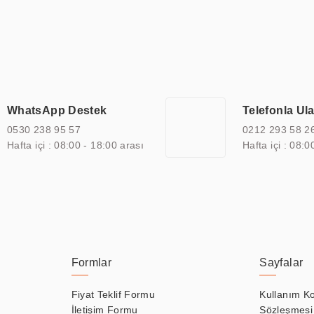
ı durak ekranı, araç içi ekran, asansör ekranı, digital menüboard,
ar, kapı önü bilgi ekranları, panel PC, endüstriyel Panel PC, mini PC,
an görüntüleme sistemlerini de başarıyla projelendirme ve üretme kapa
çeşitli çözümler sunmaktadır. Bu kapsamda, akıllı bina, AVM, sinema, 
 bir sektöre özel ihtiyaçları anlamak ve karşılamak için özelleştiri
 kalite belgelerine ve sertifikalara sahip olup, etik değerlere bağlı
WhatsApp Destek
Telefonla Ul
zel çözümleri ile iş ortaklarının öne çıkmasına ve sürekli gelişimine k
0530 238 95 57
0212 293 58 2
Hafta içi : 08:00 - 18:00 arası
Hafta içi : 08:0
Formlar
Sayfalar
Fiyat Teklif Formu
Kullanım Ko
İletişim Formu
Sözleşmesi