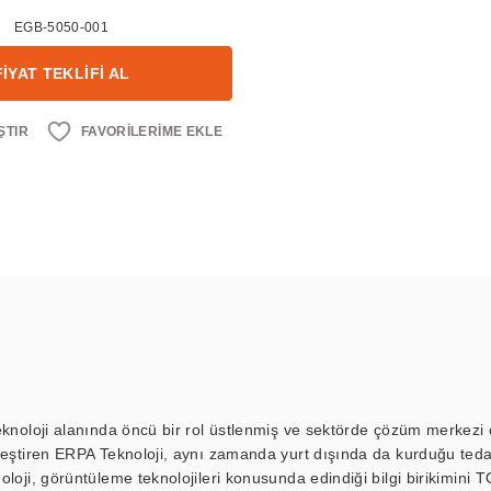
EGB-5050-001
FİYAT TEKLİFİ AL
ŞTIR
eknoloji alanında öncü bir rol üstlenmiş ve sektörde çözüm merkezi ol
kleştiren ERPA Teknoloji, aynı zamanda yurt dışında da kurduğu tedar
loji, görüntüleme teknolojileri konusunda edindiği bilgi birikimini T