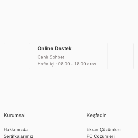
Günümüzde TOCHI; videowall, digital signage, kiosk, totem, akıll
ekranları, CNC ekranı, toplantı odası ekranları, endüstriyel ekranl
ile 110” boyutları arasında üretebilirken, ayrıca standart dışı ol
ERPA Teknoloji, geniş bir yelpazede sektörlerle işbirliği yaparak 
savunma sanayi ve ulaşım gibi farklı sektörlerle çalışmaktadır. Her
arasında yer almaktadır. ERPA Teknoloji, uluslararası standartlarda
Online Destek
yılların getirdiği bilgi ve tecrübe ile birleştiren ERPA Teknoloji, ö
Canlı Sohbet
Hafta içi : 08:00 - 18:00 arası
Kurumsal
Keşfedin
Hakkımızda
Ekran Çözümleri
Sertifkalarımız
PC Çözümleri