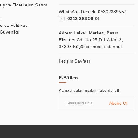
tış ve Ticari Alım Satım
WhatsApp Destek:
05302389557
ı
Tel:
0212 293 58 26
Çerez Politikası
 Güvenliği
Adres: Halkalı Merkez, Basın
Ekspres Cd. No:25 D:1 A Kat 2,
34303 Küçükçekmece/İstanbul
İletişim Sayfası
E-Bülten
Kampanyalarımızdan haberdal ol!
Abone Ol