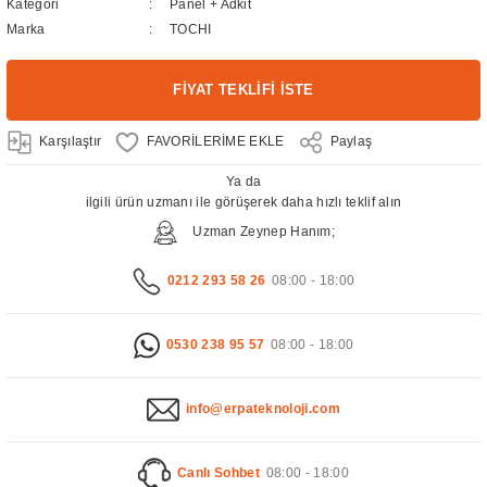
Kategori
Panel + Adkit
Marka
TOCHI
FİYAT TEKLİFİ İSTE
Karşılaştır
Paylaş
Ya da
ilgili ürün uzmanı ile görüşerek daha hızlı teklif alın
Uzman Zeynep Hanım;
0212 293 58 26
08:00 - 18:00
0530 238 95 57
08:00 - 18:00
info@erpateknoloji.com
Canlı Sohbet
08:00 - 18:00