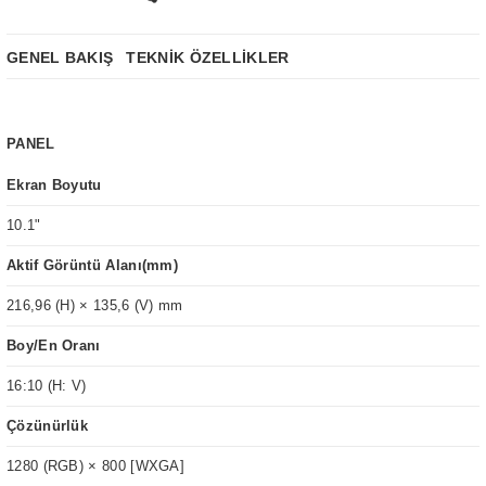
GENEL BAKIŞ
TEKNİK ÖZELLİKLER
PANEL
Ekran Boyutu
10.1"
Aktif Görüntü Alanı(mm)
216,96 (H) × 135,6 (V) mm
Boy/En Oranı
16:10 (H: V)
Çözünürlük
1280 (RGB) × 800 [WXGA]