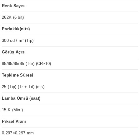
Renk Sayısı
262K (6 bit)
Parlaklık(nits)
300 cd / m² (Tip)
Görüş Açısı
85/85/85/85 (Tür) (CR≥10)
Tepkime Süresi
25 (Tip) (Tr + Td) (ms)
Lamba Ömrü (saat)
15 K (Min.)
Piksel Alanı
0.297×0.297 mm