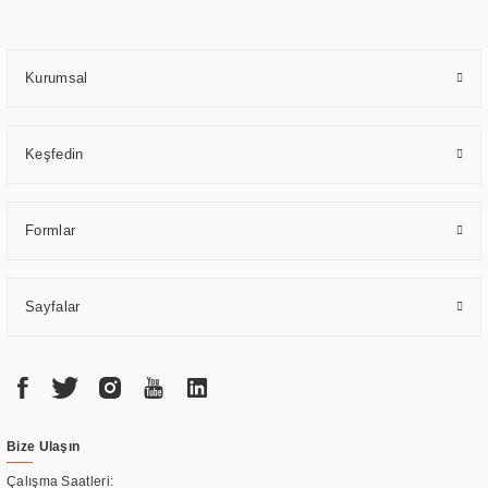
yılların getirdiği bilgi ve tecrübe ile birleştiren ERPA Teknoloji, özel
çözümleri ile iş ortaklarının öne çıkmasına ve sürekli gelişimine katkı
sağlamaktadır.
Kurumsal
Keşfedin
Formlar
Sayfalar
Bize Ulaşın
Çalışma Saatleri: