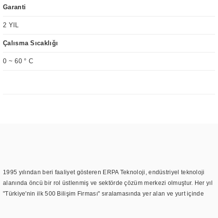
Garanti
2 YIL
Çalısma Sıcaklığı
0 ~ 60 ° C
1995 yılından beri faaliyet gösteren ERPA Teknoloji, endüstriyel teknoloji
alanında öncü bir rol üstlenmiş ve sektörde çözüm merkezi olmuştur. Her yıl
"Türkiye'nin ilk 500 Bilişim Firması" sıralamasında yer alan ve yurt içinde
birçok başarılı proje gerçekleştiren ERPA Teknoloji, aynı zamanda yurt
dışında da kurduğu tedarik ağı ile farklı lokasyonlarda da hizmet