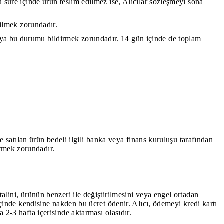
u süre içinde ürün teslim edilmez ise, Alıcılar sözleşmeyi sona
edilmek zorundadır.
cıya bu durumu bildirmek zorundadır. 14 gün içinde de toplam
 ve satılan ürün bedeli ilgili banka veya finans kuruluşu tarafından
etmek zorundadır.
talini, ürünün benzeri ile değiştirilmesini veya engel ortadan
 içinde kendisine nakden bu ücret ödenir. Alıcı, ödemeyi kredi kartı
 2-3 hafta içerisinde aktarması olasıdır.