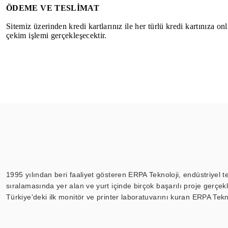
ÖDEME VE TESLİMAT
Sitemiz üzerinden kredi kartlarınız ile her türlü kredi kartınıza o
çekim işlemi gerçekleşecektir.
1995 yılından beri faaliyet gösteren ERPA Teknoloji, endüstriyel t
sıralamasında yer alan ve yurt içinde birçok başarılı proje gerçe
Türkiye'deki ilk monitör ve printer laboratuvarını kuran ERPA Tekno
Günümüzde TOCHI; videowall, digital signage, kiosk, totem, akıll
ekranları, CNC ekranı, toplantı odası ekranları, endüstriyel ekranl