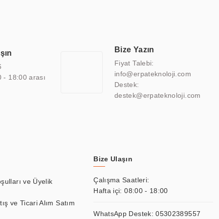
sitesine de sahiptir.
finans, eğitim, havacılık, restoran, otel, mağaza, sağlık,
lmiş çözümler geliştirmek, ERPA Teknoloji'nin uzmanlık alanları
 bir şekilde hareket etmektedir. Kaliteli ekipmanı, uzman kadroları,
Bize Yazın
aşın
atkı sağlamaktadır.
Fiyat Talebi:
6
info@erpateknoloji.com
0 - 18:00 arası
Destek:
destek@erpateknoloji.com
Bize Ulaşın
Çalışma Saatleri:
şulları ve Üyelik
Hafta içi: 08:00 - 18:00
tış ve Ticari Alım Satım
WhatsApp Destek:
05302389557