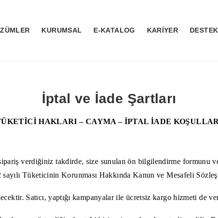
ÖZÜMLER
KURUMSAL
E-KATALOG
KARİYER
DESTE
İptal ve İade Şartları
TÜKETİCİ HAKLARI – CAYMA – İPTAL İADE KOŞULLAR
ariş verdiğiniz takdirde, size sunulan ön bilgilendirme formunu ve m
ak 6502 sayılı Tüketicinin Korunması Hakkında Kanun ve Mesafeli Sö
ecektir. Satıcı, yaptığı kampanyalar ile ücretsiz kargo hizmeti de ve