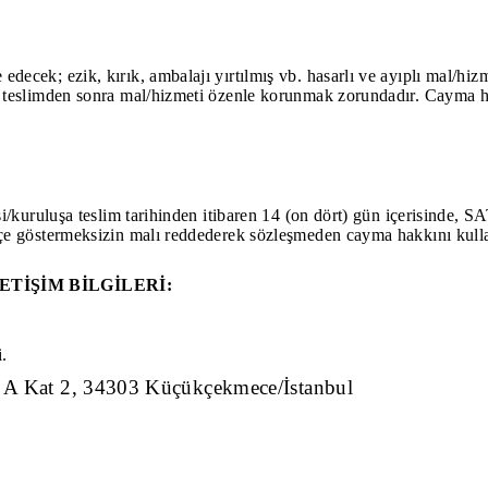
ecek; ezik, kırık, ambalajı yırtılmış vb. hasarlı ve ayıplı mal/hizm
 teslimden sonra mal/hizmeti özenle korunmak zorundadır. Cayma ha
/kuruluşa teslim tarihinden itibaren 14 (on dört) gün içerisinde, SAT
kçe göstermeksizin malı reddederek sözleşmeden cayma hakkını kulla
ETİŞİM BİLGİLERİ:
.
1 A Kat 2, 34303 Küçükçekmece/İstanbul