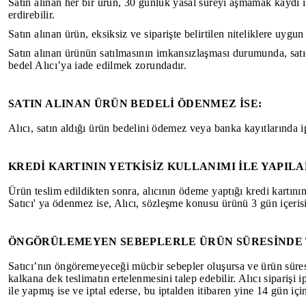
Satın alınan her bir ürün, 30 günlük yasal süreyi aşmamak kaydı ile
erdirebilir.
Satın alınan ürün, eksiksiz ve siparişte belirtilen niteliklere uyg
Satın alınan ürünün satılmasının imkansızlaşması durumunda, satı
bedel Alıcı’ya iade edilmek zorundadır.
SATIN ALINAN ÜRÜN BEDELİ ÖDENMEZ İSE:
Alıcı, satın aldığı ürün bedelini ödemez veya banka kayıtlarında i
KREDİ KARTININ YETKİSİZ KULLANIMI İLE YAPILA
Ürün teslim edildikten sonra, alıcının ödeme yaptığı kredi kartının 
Satıcı' ya ödenmez ise, Alıcı, sözleşme konusu ürünü 3 gün içeri
ÖNGÖRÜLEMEYEN SEBEPLERLE ÜRÜN SÜRESİNDE T
Satıcı’nın öngöremeyeceği mücbir sebepler oluşursa ve ürün süresind
kalkana dek teslimatın ertelenmesini talep edebilir. Alıcı siparişi
ile yapmış ise ve iptal ederse, bu iptalden itibaren yine 14 gün iç