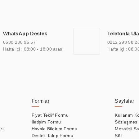
an görüntüleme sistemlerini de başarıyla projelendirme ve üretme kapa
çeşitli çözümler sunmaktadır. Bu kapsamda, akıllı bina, AVM, sinema, 
 bir sektöre özel ihtiyaçları anlamak ve karşılamak için özelleştiri
 kalite belgelerine ve sertifikalara sahip olup, etik değerlere bağlı
WhatsApp Destek
Telefonla Ul
zel çözümleri ile iş ortaklarının öne çıkmasına ve sürekli gelişimine k
0530 238 95 57
0212 293 58 2
Hafta içi : 08:00 - 18:00 arası
Hafta içi : 08:0
Formlar
Sayfalar
Fiyat Teklif Formu
Kullanım Ko
İletişim Formu
Sözleşmesi
ri
Havale Bildirim Formu
Mesafeli Sa
Destek Talep Formu
Söz.