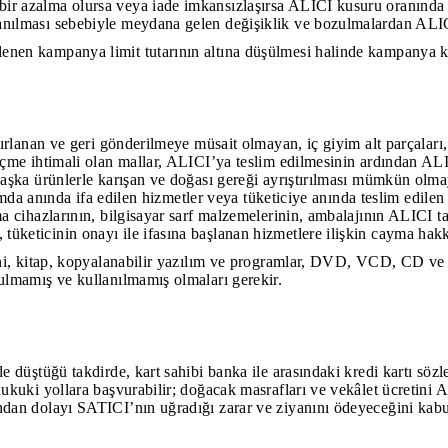
ir azalma olursa veya iade imkansızlaşırsa ALICI kusuru oranında
anılması sebebiyle meydana gelen değişiklik ve bozulmalardan ALIC
en kampanya limit tutarının altına düşülmesi halinde kampanya kap
ırlanan ve geri gönderilmeye müsait olmayan, iç giyim alt parçaları,
çme ihtimali olan mallar, ALICI’ya teslim edilmesinin ardından ALIC
başka ürünlerle karışan ve doğası gereği ayrıştırılması mümkün olm
amda anında ifa edilen hizmetler veya tüketiciye anında teslim edilen 
a cihazlarının, bilgisayar sarf malzemelerinin, ambalajının ALICI t
üketicinin onayı ile ifasına başlanan hizmetlere ilişkin cayma hak
i, kitap, kopyalanabilir yazılım ve programlar, DVD, VCD, CD ve kase
zulmamış ve kullanılmamış olmaları gerekir.
e düştüğü takdirde, kart sahibi banka ile arasındaki kredi kartı sö
hukuki yollara başvurabilir; doğacak masrafları ve vekâlet ücretini
ndan dolayı SATICI’nın uğradığı zarar ve ziyanını ödeyeceğini kabu