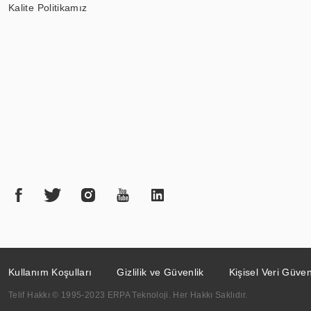
Kalite Politikamız
Kullanım Koşulları
Gizlilik ve Güvenlik
Kişisel Veri Güven
Telif Hakkı © 1995-2023 ERPA Teknoloji. Her Hakkı Saklıdır.