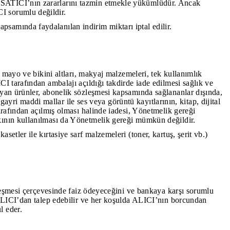
 SATICI’nın zararlarını tazmin etmekle yükümlüdür. Ancak
I sorumlu değildir.
samında faydalanılan indirim miktarı iptal edilir.
 mayo ve bikini altları, makyaj malzemeleri, tek kullanımlık
I tarafından ambalajı açıldığı takdirde iade edilmesi sağlık ve
ayan ürünler, abonelik sözleşmesi kapsamında sağlananlar dışında,
gayri maddi mallar ile ses veya görüntü kayıtlarının, kitap, dijital
arafından açılmış olması halinde iadesi, Yönetmelik gereği
kının kullanılması da Yönetmelik gereği mümkün değildir.
tler ile kırtasiye sarf malzemeleri (toner, kartuş, şerit vb.)
zleşmesi çerçevesinde faiz ödeyeceğini ve bankaya karşı sorumlu
 ALICI’dan talep edebilir ve her koşulda ALICI’nın borcundan
l eder.