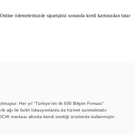
. Online ödemelerinizde siparişiniz sonunda kredi kartınızdan tutar
muştur. Her yıl "Türkiye'nin ilk 500 Bilişim Firması"
ik ağı ile farklı lokasyonlarda da hizmet sunmaktadır.
OCHI markası altında kendi ürettiği ürünlerde kullanmıştır.
 marin ekran, medikal ekran, savunma sanayi ekranı, ayna/TV
 endüstriyel mini PC ve akıllı bina sistemleri gibi çözümleri 4.5"