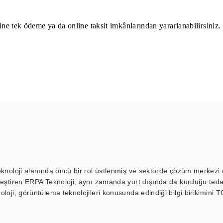
nline tek ödeme ya da online taksit imkânlarından yararlanabilirsiniz
eknoloji alanında öncü bir rol üstlenmiş ve sektörde çözüm merkezi ol
kleştiren ERPA Teknoloji, aynı zamanda yurt dışında da kurduğu tedar
loji, görüntüleme teknolojileri konusunda edindiği bilgi birikimini T
ı durak ekranı, araç içi ekran, asansör ekranı, digital menüboard,
ar, kapı önü bilgi ekranları, panel PC, endüstriyel Panel PC, mini PC,