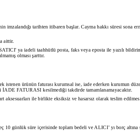
enin imzalandığı tarihten itibaren başlar. Cayma hakkı süresi sona e
aittir.
SATICI' ya iadeli taahhütlü posta, faks veya eposta ile yazılı bi
mamış olması şarttır.
mek istenen ürünün faturası kurumsal ise, iade ederken kurumun düzen
eleri İADE FATURASI kesilmediği takdirde tamamlanamayacaktır.
t aksesuarları ile birlikte eksiksiz ve hasarsız olarak teslim edilme
ç 10 günlük süre içerisinde toplam bedeli ve ALICI’ yı borç altına