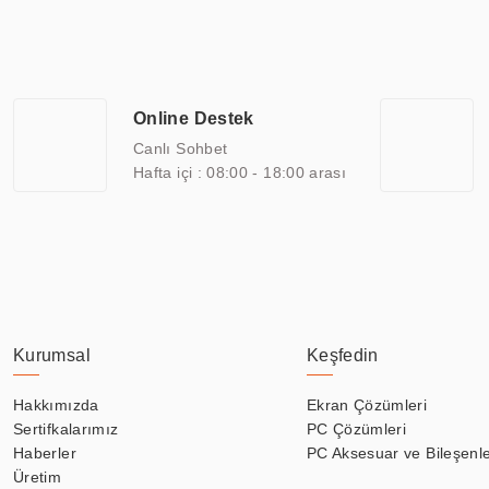
ile 110” boyutları arasında üretebilirken, ayrıca standart dışı ol
ERPA Teknoloji, geniş bir yelpazede sektörlerle işbirliği yaparak 
savunma sanayi ve ulaşım gibi farklı sektörlerle çalışmaktadır. Her
arasında yer almaktadır. ERPA Teknoloji, uluslararası standartlarda
Online Destek
yılların getirdiği bilgi ve tecrübe ile birleştiren ERPA Teknoloji, ö
Canlı Sohbet
Hafta içi : 08:00 - 18:00 arası
Kurumsal
Keşfedin
Hakkımızda
Ekran Çözümleri
Sertifkalarımız
PC Çözümleri
Haberler
PC Aksesuar ve Bileşenle
Üretim