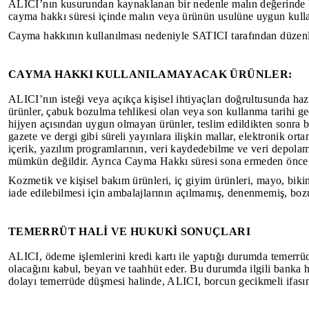
ALICI’nın kusurundan kaynaklanan bir nedenle malın değerinde b
cayma hakkı süresi içinde malın veya ürünün usulüne uygun kull
Cayma hakkının kullanılması nedeniyle SATICI tarafından düzenlen
CAYMA HAKKI KULLANILAMAYACAK ÜRÜNLER:
ALICI’nın isteği veya açıkça kişisel ihtiyaçları doğrultusunda haz
ürünler, çabuk bozulma tehlikesi olan veya son kullanma tarihi ge
hijyen açısından uygun olmayan ürünler, teslim edildikten sonra 
gazete ve dergi gibi süreli yayınlara ilişkin mallar, elektronik ort
içerik, yazılım programlarının, veri kaydedebilme ve veri depolam
mümkün değildir. Ayrıca Cayma Hakkı süresi sona ermeden önce, t
Kozmetik ve kişisel bakım ürünleri, iç giyim ürünleri, mayo, bikin
iade edilebilmesi için ambalajlarının açılmamış, denenmemiş, bo
TEMERRÜT HALİ VE HUKUKİ SONUÇLARI
ALICI, ödeme işlemlerini kredi kartı ile yaptığı durumda temerrüd
olacağını kabul, beyan ve taahhüt eder. Bu durumda ilgili banka 
dolayı temerrüde düşmesi halinde, ALICI, borcun gecikmeli ifası