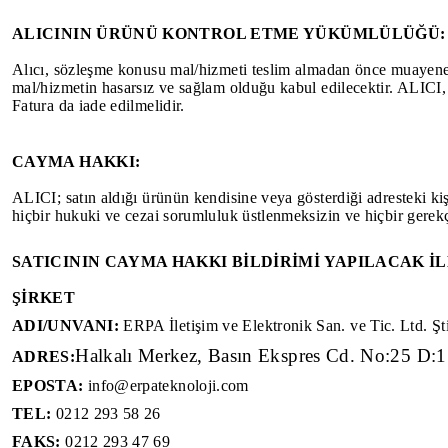
ALICININ ÜRÜNÜ KONTROL ETME YÜKÜMLÜLÜĞÜ:
Alıcı, sözleşme konusu mal/hizmeti teslim almadan önce muayene ed
mal/hizmetin hasarsız ve sağlam olduğu kabul edilecektir. ALICI,
Fatura da iade edilmelidir.
CAYMA HAKKI:
ALICI; satın aldığı ürünün kendisine veya gösterdiği adresteki kişi
hiçbir hukuki ve cezai sorumluluk üstlenmeksizin ve hiçbir gere
SATICININ CAYMA HAKKI BİLDİRİMİ YAPILACAK İL
ŞİRKET
ADI/UNVANI:
ERPA İletişim ve Elektronik San. ve Tic. Ltd. Şti
Halkalı Merkez, Basın Ekspres Cd. No:25 D:
ADRES:
EPOSTA:
info@erpateknoloji.com
TEL:
0212 293 58 26
FAKS:
0212 293 47 69