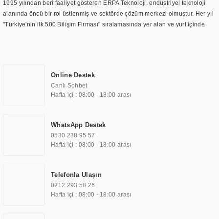
1995 yılından beri faaliyet gösteren ERPA Teknoloji, endüstriyel teknoloji
alanında öncü bir rol üstlenmiş ve sektörde çözüm merkezi olmuştur. Her yıl
"Türkiye'nin ilk 500 Bilişim Firması" sıralamasında yer alan ve yurt içinde
birçok başarılı proje gerçekleştiren ERPA Teknoloji, aynı zamanda yurt
dışında da kurduğu tedarik ağı ile farklı lokasyonlarda da hizmet
sunmaktadır. Türkiye'deki ilk monitör ve printer laboratuvarını kuran ERPA
Teknoloji, görüntüleme teknolojileri konusunda edindiği bilgi birikimini
Online Destek
TOCHI markası altında kendi ürettiği ürünlerde kullanmıştır. Günümüzde
Canlı Sohbet
TOCHI; videowall, digital signage, kiosk, totem, akıllı durak ekranı, araç içi
Hafta içi : 08:00 - 18:00 arası
ekran, asansör ekranı, digital menüboard, marin ekran, medikal ekran,
savunma sanayi ekranı, ayna/TV ekranları, CNC ekranı, toplantı odası
ekranları, endüstriyel ekranlar, kapı önü bilgi ekranları, panel PC,
WhatsApp Destek
endüstriyel Panel PC, mini PC, endüstriyel mini PC ve akıllı bina sistemleri
0530 238 95 57
gibi çözümleri 4.5" ile 110” boyutları arasında üretebilirken, ayrıca standart
Hafta içi : 08:00 - 18:00 arası
dışı olan görüntüleme sistemlerini de başarıyla projelendirme ve üretme
kapasitesine de sahiptir.
Telefonla Ulaşın
0212 293 58 26
ERPA Teknoloji, geniş bir yelpazede sektörlerle işbirliği yaparak çeşitli
Hafta içi : 08:00 - 18:00 arası
çözümler sunmaktadır. Bu kapsamda, akıllı bina, AVM, sinema, finans,
eğitim, havacılık, restoran, otel, mağaza, sağlık, savunma sanayi ve ulaşım
gibi farklı sektörlerle çalışmaktadır. Her bir sektöre özel ihtiyaçları anlamak