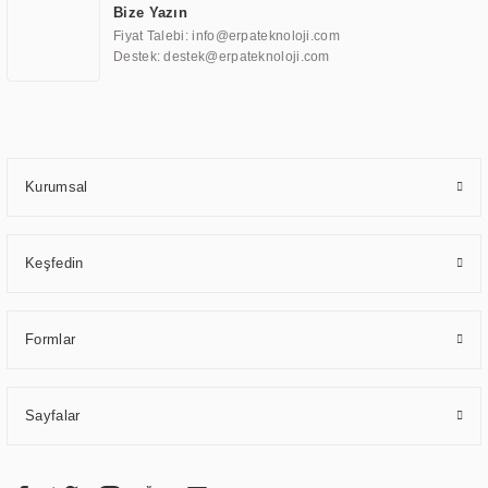
Bize Yazın
ve karşılamak için özelleştirilmiş çözümler geliştirmek, ERPA Teknoloji'nin
Fiyat Talebi: info@erpateknoloji.com
uzmanlık alanları arasında yer almaktadır. ERPA Teknoloji, uluslararası
Destek: destek@erpateknoloji.com
standartlarda kalite belgelerine ve sertifikalara sahip olup, etik değerlere
bağlı bir şekilde hareket etmektedir. Kaliteli ekipmanı, uzman kadroları,
yılların getirdiği bilgi ve tecrübe ile birleştiren ERPA Teknoloji, özel
çözümleri ile iş ortaklarının öne çıkmasına ve sürekli gelişimine katkı
sağlamaktadır.
Kurumsal
Keşfedin
Formlar
Sayfalar