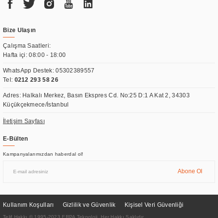
Bize Ulaşın
Çalışma Saatleri:
Hafta içi: 08:00 - 18:00
WhatsApp Destek:
05302389557
Tel:
0212 293 58 26
Adres: Halkalı Merkez, Basın Ekspres Cd. No:25 D:1 A Kat 2, 34303
Küçükçekmece/İstanbul
İletişim Sayfası
E-Bülten
Kampanyalarımızdan haberdal ol!
Abone Ol
Kullanım Koşulları
Gizlilik ve Güvenlik
Kişisel Veri Güvenliği
Telif Hakkı © 1995-2023 ERPA Teknoloji. Her Hakkı Saklıdır.