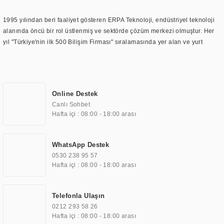
1995 yılından beri faaliyet gösteren ERPA Teknoloji, endüstriyel teknoloji
alanında öncü bir rol üstlenmiş ve sektörde çözüm merkezi olmuştur. Her
yıl "Türkiye'nin ilk 500 Bilişim Firması" sıralamasında yer alan ve yurt
içinde birçok başarılı proje gerçekleştiren ERPA Teknoloji, aynı zamanda
yurt dışında da kurduğu tedarik ağı ile farklı lokasyonlarda da hizmet
sunmaktadır. Türkiye'deki ilk monitör ve printer laboratuvarını kuran ERPA
Teknoloji, görüntüleme teknolojileri konusunda edindiği bilgi birikimini
Online Destek
TOCHI markası altında kendi ürettiği ürünlerde kullanmıştır. Günümüzde
Canlı Sohbet
TOCHI; videowall, digital signage, kiosk, totem, akıllı durak ekranı, araç içi
Hafta içi : 08:00 - 18:00 arası
ekran, asansör ekranı, digital menüboard, marin ekran, medikal ekran,
savunma sanayi ekranı, ayna/TV ekranları, CNC ekranı, toplantı odası
ekranları, endüstriyel ekranlar, kapı önü bilgi ekranları, panel PC,
WhatsApp Destek
endüstriyel Panel PC, mini PC, endüstriyel mini PC ve akıllı bina sistemleri
0530 238 95 57
gibi çözümleri 4.5" ile 110” boyutları arasında üretebilirken, ayrıca standart
Hafta içi : 08:00 - 18:00 arası
dışı olan görüntüleme sistemlerini de başarıyla projelendirme ve üretme
kapasitesine de sahiptir.
Telefonla Ulaşın
0212 293 58 26
ERPA Teknoloji, geniş bir yelpazede sektörlerle işbirliği yaparak çeşitli
Hafta içi : 08:00 - 18:00 arası
çözümler sunmaktadır. Bu kapsamda, akıllı bina, AVM, sinema, finans,