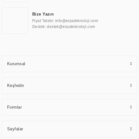
eğitim, havacılık, restoran, otel, mağaza, sağlık, savunma sanayi ve ulaşım
gibi farklı sektörlerle çalışmaktadır. Her bir sektöre özel ihtiyaçları anlamak
Bize Yazın
ve karşılamak için özelleştirilmiş çözümler geliştirmek, ERPA Teknoloji'nin
Fiyat Talebi: info@erpateknoloji.com
uzmanlık alanları arasında yer almaktadır. ERPA Teknoloji, uluslararası
Destek: destek@erpateknoloji.com
standartlarda kalite belgelerine ve sertifikalara sahip olup, etik değerlere
bağlı bir şekilde hareket etmektedir. Kaliteli ekipmanı, uzman kadroları,
yılların getirdiği bilgi ve tecrübe ile birleştiren ERPA Teknoloji, özel
çözümleri ile iş ortaklarının öne çıkmasına ve sürekli gelişimine katkı
sağlamaktadır.
Kurumsal
Keşfedin
Formlar
Sayfalar