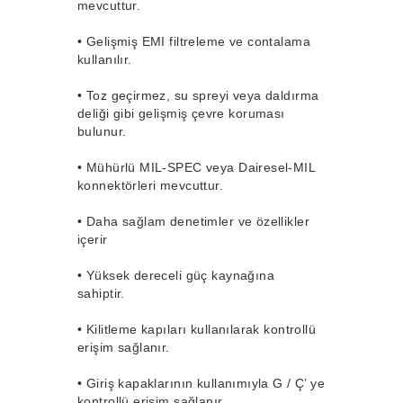
mevcuttur.
•
Gelişmiş EMI filtreleme ve contalama
kullanılır.
•
Toz geçirmez, su spreyi veya daldırma
deliği gibi gelişmiş çevre koruması
bulunur.
•
Mühürlü MIL-SPEC veya Dairesel-MIL
konnektörleri mevcuttur.
•
Daha sağlam denetimler ve özellikler
içerir
•
Yüksek dereceli güç kaynağına
sahiptir.
•
Kilitleme kapıları kullanılarak kontrollü
erişim sağlanır.
•
Giriş kapaklarının kullanımıyla G / Ç’ ye
kontrollü erişim sağlanır.