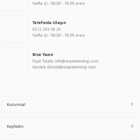
gibi çözümleri 4.5" ile 110” boyutları arasında üretebilirken, ayrıca
Hafta içi : 08:00 - 18:00 arası
standart dışı olan görüntüleme sistemlerini de başarıyla projelendirme ve
üretme kapasitesine de sahiptir.
Telefonla Ulaşın
0212 293 58 26
ERPA Teknoloji, geniş bir yelpazede sektörlerle işbirliği yaparak çeşitli
Hafta içi : 08:00 - 18:00 arası
çözümler sunmaktadır. Bu kapsamda, akıllı bina, AVM, sinema, finans,
eğitim, havacılık, restoran, otel, mağaza, sağlık, savunma sanayi ve
ulaşım gibi farklı sektörlerle çalışmaktadır. Her bir sektöre özel ihtiyaçları
Bize Yazın
anlamak ve karşılamak için özelleştirilmiş çözümler geliştirmek, ERPA
Fiyat Talebi: info@erpateknoloji.com
Teknoloji'nin uzmanlık alanları arasında yer almaktadır. ERPA Teknoloji,
Destek: destek@erpateknoloji.com
uluslararası standartlarda kalite belgelerine ve sertifikalara sahip olup,
etik değerlere bağlı bir şekilde hareket etmektedir. Kaliteli ekipmanı,
uzman kadroları, yılların getirdiği bilgi ve tecrübe ile birleştiren ERPA
Teknoloji, özel çözümleri ile iş ortaklarının öne çıkmasına ve sürekli
gelişimine katkı sağlamaktadır.
Kurumsal
Keşfedin