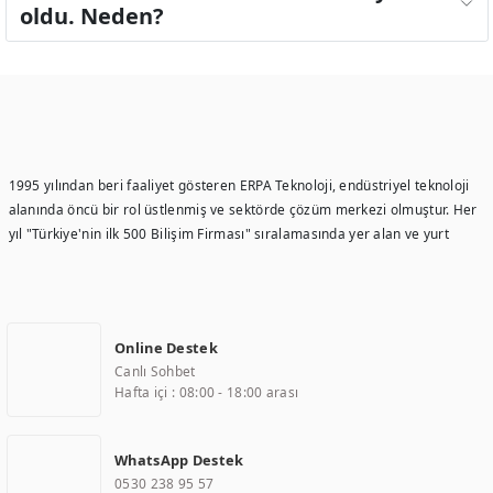
oldu. Neden?
1995 yılından beri faaliyet gösteren ERPA Teknoloji, endüstriyel teknoloji
alanında öncü bir rol üstlenmiş ve sektörde çözüm merkezi olmuştur. Her
yıl "Türkiye'nin ilk 500 Bilişim Firması" sıralamasında yer alan ve yurt
içinde birçok başarılı proje gerçekleştiren ERPA Teknoloji, aynı zamanda
yurt dışında da kurduğu tedarik ağı ile farklı lokasyonlarda da hizmet
sunmaktadır. Türkiye'deki ilk monitör ve printer laboratuvarını kuran ERPA
Teknoloji, görüntüleme teknolojileri konusunda edindiği bilgi birikimini
Online Destek
TOCHI markası altında kendi ürettiği ürünlerde kullanmıştır. Günümüzde
Canlı Sohbet
TOCHI; videowall, digital signage, kiosk, totem, akıllı durak ekranı, araç içi
Hafta içi : 08:00 - 18:00 arası
ekran, asansör ekranı, digital menüboard, marin ekran, medikal ekran,
savunma sanayi ekranı, ayna/TV ekranları, CNC ekranı, toplantı odası
ekranları, endüstriyel ekranlar, kapı önü bilgi ekranları, panel PC,
WhatsApp Destek
endüstriyel Panel PC, mini PC, endüstriyel mini PC ve akıllı bina sistemleri
0530 238 95 57