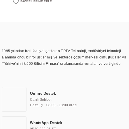
1995 yılından beri faaliyet gösteren ERPA Teknoloji, endüstriyel teknoloji
alanında öncü bir rol üstlenmiş ve sektörde çözüm merkezi olmuştur. Her yıl
"Türkiye'nin ilk 500 Bilişim Firması" sıralamasında yer alan ve yurt içinde
birçok başarılı proje gerçekleştiren ERPA Teknoloji, aynı zamanda yurt
dışında da kurduğu tedarik ağı ile farklı lokasyonlarda da hizmet
sunmaktadır. Türkiye'deki ilk monitör ve printer laboratuvarını kuran ERPA
Teknoloji, görüntüleme teknolojileri konusunda edindiği bilgi birikimini
Online Destek
TOCHI markası altında kendi ürettiği ürünlerde kullanmıştır. Günümüzde
Canlı Sohbet
TOCHI; videowall, digital signage, kiosk, totem, akıllı durak ekranı, araç içi
Hafta içi : 08:00 - 18:00 arası
ekran, asansör ekranı, digital menüboard, marin ekran, medikal ekran,
savunma sanayi ekranı, ayna/TV ekranları, CNC ekranı, toplantı odası
ekranları, endüstriyel ekranlar, kapı önü bilgi ekranları, panel PC,
WhatsApp Destek
endüstriyel Panel PC, mini PC, endüstriyel mini PC ve akıllı bina sistemleri
0530 238 95 57