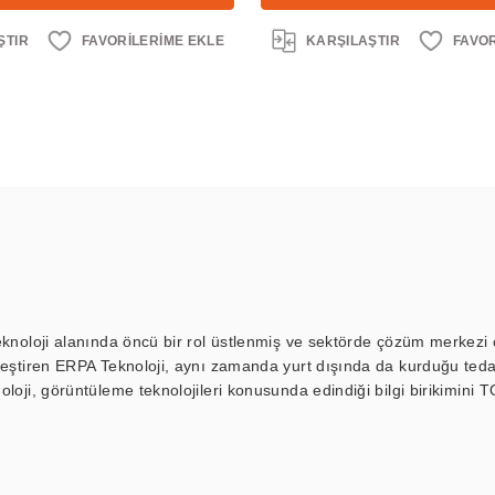
ŞTIR
KARŞILAŞTIR
eknoloji alanında öncü bir rol üstlenmiş ve sektörde çözüm merkezi ol
kleştiren ERPA Teknoloji, aynı zamanda yurt dışında da kurduğu tedar
loji, görüntüleme teknolojileri konusunda edindiği bilgi birikimini T
ı durak ekranı, araç içi ekran, asansör ekranı, digital menüboard,
ar, kapı önü bilgi ekranları, panel PC, endüstriyel Panel PC, mini PC,
an görüntüleme sistemlerini de başarıyla projelendirme ve üretme kapa