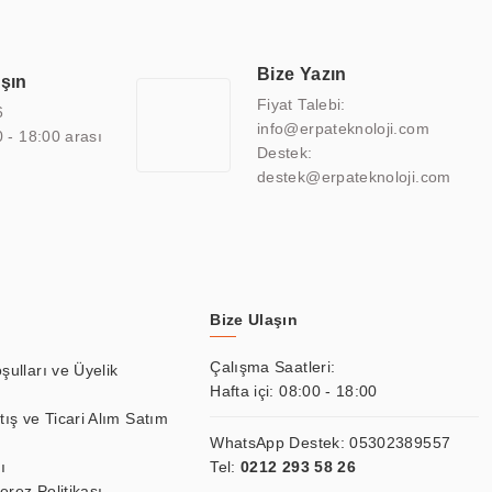
finans, eğitim, havacılık, restoran, otel, mağaza, sağlık,
lmiş çözümler geliştirmek, ERPA Teknoloji'nin uzmanlık alanları
 bir şekilde hareket etmektedir. Kaliteli ekipmanı, uzman kadroları,
Bize Yazın
aşın
atkı sağlamaktadır.
Fiyat Talebi:
6
info@erpateknoloji.com
0 - 18:00 arası
Destek:
destek@erpateknoloji.com
Bize Ulaşın
Çalışma Saatleri:
şulları ve Üyelik
Hafta içi: 08:00 - 18:00
tış ve Ticari Alım Satım
WhatsApp Destek:
05302389557
ı
Tel:
0212 293 58 26
Çerez Politikası