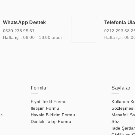
çeşitli çözümler sunmaktadır. Bu kapsamda, akıllı bina, AVM, sinema, 
 bir sektöre özel ihtiyaçları anlamak ve karşılamak için özelleştiri
 kalite belgelerine ve sertifikalara sahip olup, etik değerlere bağlı
WhatsApp Destek
Telefonla Ul
zel çözümleri ile iş ortaklarının öne çıkmasına ve sürekli gelişimine k
0530 238 95 57
0212 293 58 2
Hafta içi : 08:00 - 18:00 arası
Hafta içi : 08:0
Formlar
Sayfalar
Fiyat Teklif Formu
Kullanım Ko
İletişim Formu
Sözleşmesi
ri
Havale Bildirim Formu
Mesafeli Sa
Destek Talep Formu
Söz.
İade Şartlar
Gizlilik ve 