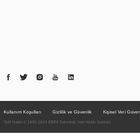
Kullanım Koşulları
Gizlilik ve Güvenlik
Kişisel Veri Güven
Telif Hakkı © 1995-2023 ERPA Teknoloji. Her Hakkı Saklıdır.