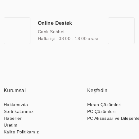
ERPA Teknoloji, geniş bir yelpazede sektörlerle işbirliği yaparak 
savunma sanayi ve ulaşım gibi farklı sektörlerle çalışmaktadır. Her
arasında yer almaktadır. ERPA Teknoloji, uluslararası standartlarda
Online Destek
yılların getirdiği bilgi ve tecrübe ile birleştiren ERPA Teknoloji, ö
Canlı Sohbet
Hafta içi : 08:00 - 18:00 arası
Kurumsal
Keşfedin
Hakkımızda
Ekran Çözümleri
Sertifkalarımız
PC Çözümleri
Haberler
PC Aksesuar ve Bileşenle
Üretim
Kalite Politikamız