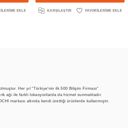
KARŞILAŞTIR
muştur. Her yıl "Türkiye'nin ilk 500 Bilişim Firması"
ik ağı ile farklı lokasyonlarda da hizmet sunmaktadır.
OCHI markası altında kendi ürettiği ürünlerde kullanmıştır.
 marin ekran, medikal ekran, savunma sanayi ekranı, ayna/TV
 endüstriyel mini PC ve akıllı bina sistemleri gibi çözümleri 4.5"
sitesine de sahiptir.