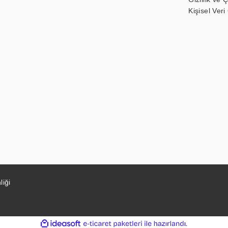
Kişisel Veri
liği
ile
ideasoft
e-