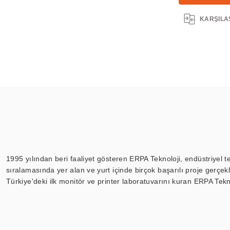
KARŞILA
1995 yılından beri faaliyet gösteren ERPA Teknoloji, endüstriyel t
sıralamasında yer alan ve yurt içinde birçok başarılı proje gerçe
Türkiye'deki ilk monitör ve printer laboratuvarını kuran ERPA Tekno
Günümüzde TOCHI; videowall, digital signage, kiosk, totem, akıll
ekranları, CNC ekranı, toplantı odası ekranları, endüstriyel ekranl
ile 110” boyutları arasında üretebilirken, ayrıca standart dışı ol