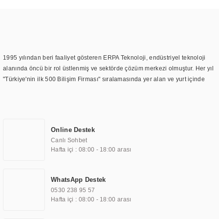
1995 yılından beri faaliyet gösteren ERPA Teknoloji, endüstriyel teknoloji
alanında öncü bir rol üstlenmiş ve sektörde çözüm merkezi olmuştur. Her yıl
"Türkiye'nin ilk 500 Bilişim Firması" sıralamasında yer alan ve yurt içinde
birçok başarılı proje gerçekleştiren ERPA Teknoloji, aynı zamanda yurt
dışında da kurduğu tedarik ağı ile farklı lokasyonlarda da hizmet
sunmaktadır. Türkiye'deki ilk monitör ve printer laboratuvarını kuran ERPA
Teknoloji, görüntüleme teknolojileri konusunda edindiği bilgi birikimini
Online Destek
TOCHI markası altında kendi ürettiği ürünlerde kullanmıştır. Günümüzde
Canlı Sohbet
TOCHI; videowall, digital signage, kiosk, totem, akıllı durak ekranı, araç içi
Hafta içi : 08:00 - 18:00 arası
ekran, asansör ekranı, digital menüboard, marin ekran, medikal ekran,
savunma sanayi ekranı, ayna/TV ekranları, CNC ekranı, toplantı odası
ekranları, endüstriyel ekranlar, kapı önü bilgi ekranları, panel PC,
WhatsApp Destek
endüstriyel Panel PC, mini PC, endüstriyel mini PC ve akıllı bina sistemleri
0530 238 95 57
gibi çözümleri 4.5" ile 110” boyutları arasında üretebilirken, ayrıca standart
Hafta içi : 08:00 - 18:00 arası
dışı olan görüntüleme sistemlerini de başarıyla projelendirme ve üretme