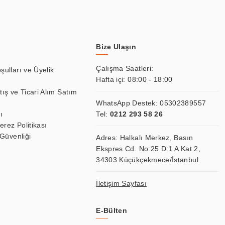
Bize Ulaşın
Çalışma Saatleri:
şulları ve Üyelik
Hafta içi: 08:00 - 18:00
tış ve Ticari Alım Satım
WhatsApp Destek:
05302389557
ı
Tel:
0212 293 58 26
Çerez Politikası
 Güvenliği
Adres: Halkalı Merkez, Basın
Ekspres Cd. No:25 D:1 A Kat 2,
34303 Küçükçekmece/İstanbul
İletişim Sayfası
E-Bülten