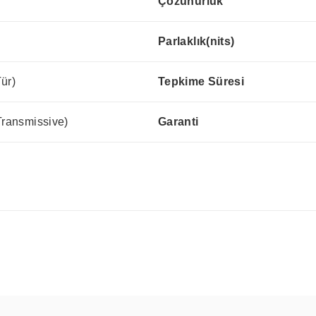
Çözünürlük
Parlaklık(nits)
ür)
Tepkime Süresi
Transmissive)
Garanti