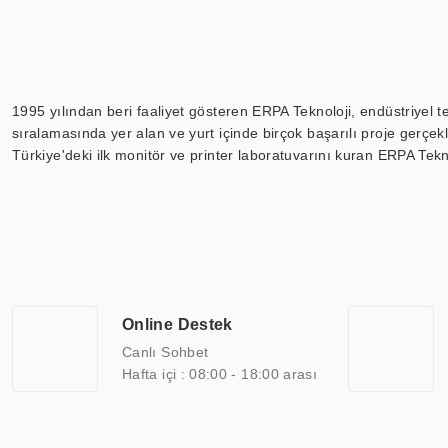
1995 yılından beri faaliyet gösteren ERPA Teknoloji, endüstriyel t
sıralamasında yer alan ve yurt içinde birçok başarılı proje gerçe
Türkiye'deki ilk monitör ve printer laboratuvarını kuran ERPA Tekno
Günümüzde TOCHI; videowall, digital signage, kiosk, totem, akıll
ekranları, CNC ekranı, toplantı odası ekranları, endüstriyel ekranl
ile 110” boyutları arasında üretebilirken, ayrıca standart dışı ol
ERPA Teknoloji, geniş bir yelpazede sektörlerle işbirliği yaparak 
savunma sanayi ve ulaşım gibi farklı sektörlerle çalışmaktadır. Her
arasında yer almaktadır. ERPA Teknoloji, uluslararası standartlarda
Online Destek
yılların getirdiği bilgi ve tecrübe ile birleştiren ERPA Teknoloji, ö
Canlı Sohbet
Hafta içi : 08:00 - 18:00 arası