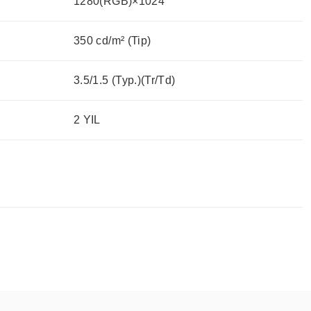
1280(RGB)×1024
350 cd/m² (Tip)
3.5/1.5 (Typ.)(Tr/Td)
2 YIL