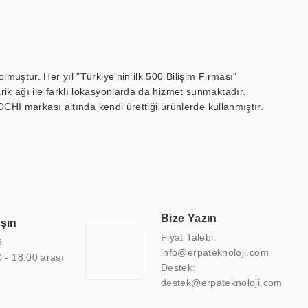
muştur. Her yıl "Türkiye'nin ilk 500 Bilişim Firması"
ik ağı ile farklı lokasyonlarda da hizmet sunmaktadır.
OCHI markası altında kendi ürettiği ürünlerde kullanmıştır.
 marin ekran, medikal ekran, savunma sanayi ekranı, ayna/TV
 endüstriyel mini PC ve akıllı bina sistemleri gibi çözümleri 4.5"
sitesine de sahiptir.
finans, eğitim, havacılık, restoran, otel, mağaza, sağlık,
lmiş çözümler geliştirmek, ERPA Teknoloji'nin uzmanlık alanları
 bir şekilde hareket etmektedir. Kaliteli ekipmanı, uzman kadroları,
Bize Yazın
aşın
atkı sağlamaktadır.
Fiyat Talebi:
6
info@erpateknoloji.com
0 - 18:00 arası
Destek:
destek@erpateknoloji.com