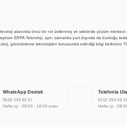
eknoloji alanında öncü bir rol üstlenmiş ve sektörde çözüm merkezi ol
kleştiren ERPA Teknoloji, aynı zamanda yurt dışında da kurduğu tedar
loji, görüntüleme teknolojileri konusunda edindiği bilgi birikimini T
ı durak ekranı, araç içi ekran, asansör ekranı, digital menüboard,
ar, kapı önü bilgi ekranları, panel PC, endüstriyel Panel PC, mini PC,
an görüntüleme sistemlerini de başarıyla projelendirme ve üretme kapa
çeşitli çözümler sunmaktadır. Bu kapsamda, akıllı bina, AVM, sinema, 
 bir sektöre özel ihtiyaçları anlamak ve karşılamak için özelleştiri
 kalite belgelerine ve sertifikalara sahip olup, etik değerlere bağlı
WhatsApp Destek
Telefonla Ul
zel çözümleri ile iş ortaklarının öne çıkmasına ve sürekli gelişimine k
0530 238 95 57
0212 293 58 2
Hafta içi : 08:00 - 18:00 arası
Hafta içi : 08:0