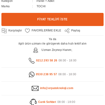
Kategori
Panel + Adkit
Marka
TOCHI
FİYAT TEKLİFİ İSTE
Karşılaştır
Paylaş
Ya da
ilgili ürün uzmanı ile görüşerek daha hızlı teklif alın
Uzman Zeynep Hanım;
0212 293 58 26
08:00 - 18:00
0530 238 95 57
08:00 - 18:00
info@erpateknoloji.com
Canlı Sohbet
08:00 - 18:00