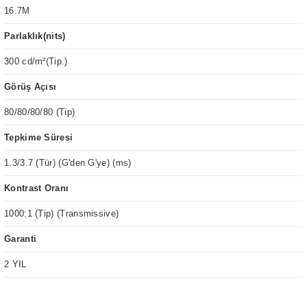
16.7M
Parlaklık(nits)
300 cd/m²(Tip.)
Görüş Açısı
80/80/80/80 (Tip)
Tepkime Süresi
1.3/3.7 (Tür) (G'den G'ye) (ms)
Kontrast Oranı
1000:1 (Tip) (Transmissive)
Garanti
2 YIL