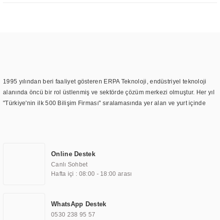
1995 yılından beri faaliyet gösteren ERPA Teknoloji, endüstriyel teknoloji
alanında öncü bir rol üstlenmiş ve sektörde çözüm merkezi olmuştur. Her yıl
"Türkiye'nin ilk 500 Bilişim Firması" sıralamasında yer alan ve yurt içinde
birçok başarılı proje gerçekleştiren ERPA Teknoloji, aynı zamanda yurt
dışında da kurduğu tedarik ağı ile farklı lokasyonlarda da hizmet
sunmaktadır. Türkiye'deki ilk monitör ve printer laboratuvarını kuran ERPA
Teknoloji, görüntüleme teknolojileri konusunda edindiği bilgi birikimini
Online Destek
TOCHI markası altında kendi ürettiği ürünlerde kullanmıştır. Günümüzde
Canlı Sohbet
TOCHI; videowall, digital signage, kiosk, totem, akıllı durak ekranı, araç içi
Hafta içi : 08:00 - 18:00 arası
ekran, asansör ekranı, digital menüboard, marin ekran, medikal ekran,
savunma sanayi ekranı, ayna/TV ekranları, CNC ekranı, toplantı odası
ekranları, endüstriyel ekranlar, kapı önü bilgi ekranları, panel PC,
WhatsApp Destek
endüstriyel Panel PC, mini PC, endüstriyel mini PC ve akıllı bina sistemleri
0530 238 95 57