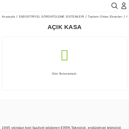
Anasayfa
ENDÜSTRİYEL GÖRÜNTÜLEME SİSTEMLERİ
Toplantı Odası Ekranları
A
AÇIK KASA
Ürün Bulunamadı.
1995 yılından beri faaliyet gösteren ERPA Teknoloji, endüstriyel teknoloji