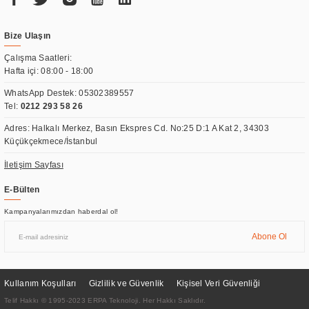
Bize Ulaşın
Çalışma Saatleri:
Hafta içi: 08:00 - 18:00
WhatsApp Destek:
05302389557
Tel:
0212 293 58 26
Adres: Halkalı Merkez, Basın Ekspres Cd. No:25 D:1 A Kat 2, 34303
Küçükçekmece/İstanbul
İletişim Sayfası
E-Bülten
Kampanyalarımızdan haberdal ol!
Abone Ol
Kullanım Koşulları
Gizlilik ve Güvenlik
Kişisel Veri Güvenliği
Telif Hakkı © 1995-2023 ERPA Teknoloji. Her Hakkı Saklıdır.