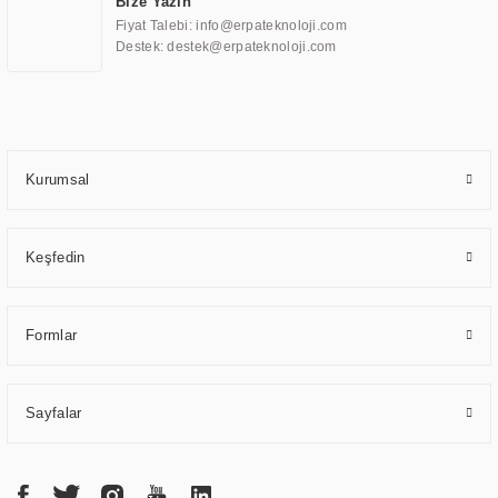
Bize Yazın
ve karşılamak için özelleştirilmiş çözümler geliştirmek, ERPA Teknoloji'nin
Fiyat Talebi: info@erpateknoloji.com
uzmanlık alanları arasında yer almaktadır. ERPA Teknoloji, uluslararası
Destek: destek@erpateknoloji.com
standartlarda kalite belgelerine ve sertifikalara sahip olup, etik değerlere
bağlı bir şekilde hareket etmektedir. Kaliteli ekipmanı, uzman kadroları,
yılların getirdiği bilgi ve tecrübe ile birleştiren ERPA Teknoloji, özel
çözümleri ile iş ortaklarının öne çıkmasına ve sürekli gelişimine katkı
sağlamaktadır.
Kurumsal
Keşfedin
Formlar
Sayfalar