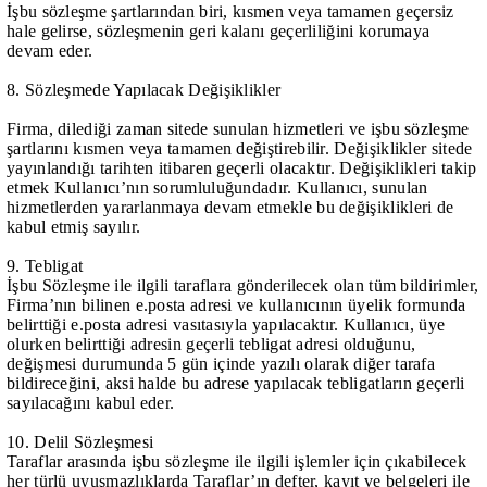
İşbu sözleşme şartlarından biri, kısmen veya tamamen geçersiz
hale gelirse, sözleşmenin geri kalanı geçerliliğini korumaya
devam eder.
8. Sözleşmede Yapılacak Değişiklikler
Firma, dilediği zaman sitede sunulan hizmetleri ve işbu sözleşme
şartlarını kısmen veya tamamen değiştirebilir. Değişiklikler sitede
yayınlandığı tarihten itibaren geçerli olacaktır. Değişiklikleri takip
etmek Kullanıcı’nın sorumluluğundadır. Kullanıcı, sunulan
hizmetlerden yararlanmaya devam etmekle bu değişiklikleri de
kabul etmiş sayılır.
9. Tebligat
İşbu Sözleşme ile ilgili taraflara gönderilecek olan tüm bildirimler,
Firma’nın bilinen e.posta adresi ve kullanıcının üyelik formunda
belirttiği e.posta adresi vasıtasıyla yapılacaktır. Kullanıcı, üye
olurken belirttiği adresin geçerli tebligat adresi olduğunu,
değişmesi durumunda 5 gün içinde yazılı olarak diğer tarafa
bildireceğini, aksi halde bu adrese yapılacak tebligatların geçerli
sayılacağını kabul eder.
10. Delil Sözleşmesi
Taraflar arasında işbu sözleşme ile ilgili işlemler için çıkabilecek
her türlü uyuşmazlıklarda Taraflar’ın defter, kayıt ve belgeleri ile