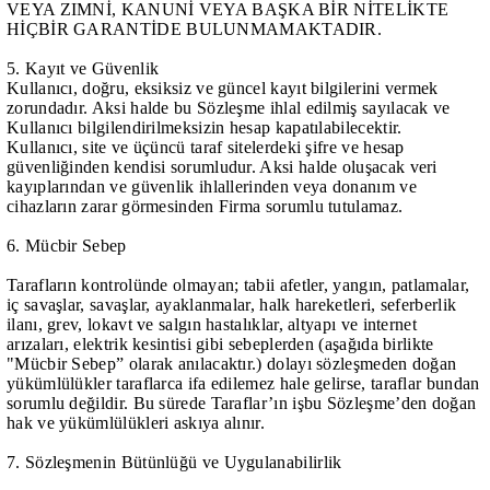
VEYA ZIMNİ, KANUNİ VEYA BAŞKA BİR NİTELİKTE
HİÇBİR GARANTİDE BULUNMAMAKTADIR.
5. Kayıt ve Güvenlik
Kullanıcı, doğru, eksiksiz ve güncel kayıt bilgilerini vermek
zorundadır. Aksi halde bu Sözleşme ihlal edilmiş sayılacak ve
Kullanıcı bilgilendirilmeksizin hesap kapatılabilecektir.
Kullanıcı, site ve üçüncü taraf sitelerdeki şifre ve hesap
güvenliğinden kendisi sorumludur. Aksi halde oluşacak veri
kayıplarından ve güvenlik ihlallerinden veya donanım ve
cihazların zarar görmesinden Firma sorumlu tutulamaz.
6. Mücbir Sebep
Tarafların kontrolünde olmayan; tabii afetler, yangın, patlamalar,
iç savaşlar, savaşlar, ayaklanmalar, halk hareketleri, seferberlik
ilanı, grev, lokavt ve salgın hastalıklar, altyapı ve internet
arızaları, elektrik kesintisi gibi sebeplerden (aşağıda birlikte
"Mücbir Sebep” olarak anılacaktır.) dolayı sözleşmeden doğan
yükümlülükler taraflarca ifa edilemez hale gelirse, taraflar bundan
sorumlu değildir. Bu sürede Taraflar’ın işbu Sözleşme’den doğan
hak ve yükümlülükleri askıya alınır.
7. Sözleşmenin Bütünlüğü ve Uygulanabilirlik