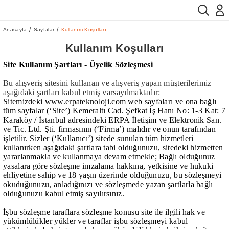
Anasayfa
Sayfalar
Kullanım Koşulları
Kullanım Koşulları
Site Kullanım Şartları - Üyelik Sözleşmesi
Bu alışveriş sitesini kullanan ve alışveriş yapan müşterilerimiz
aşağıdaki şartları kabul etmiş varsayılmaktadır:
Sitemizdeki
www.erpateknoloji.com
web sayfaları ve ona bağlı
tüm sayfalar (‘Site’) Kemeraltı Cad. Şefkat İş Hanı No: 1-3 Kat: 7
Karaköy / İstanbul adresindeki ERPA İletişim ve Elektronik San.
ve Tic. Ltd. Şti. firmasının (‘Firma’) malıdır ve onun tarafından
işletilir. Sizler (‘Kullanıcı’) sitede sunulan tüm hizmetleri
kullanırken aşağıdaki şartlara tabi olduğunuzu, sitedeki hizmetten
yararlanmakla ve kullanmaya devam etmekle; Bağlı olduğunuz
yasalara göre sözleşme imzalama hakkına, yetkisine ve hukuki
ehliyetine sahip ve 18 yaşın üzerinde olduğunuzu, bu sözleşmeyi
okuduğunuzu, anladığınızı ve sözleşmede yazan şartlarla bağlı
olduğunuzu kabul etmiş sayılırsınız.
İşbu sözleşme taraflara sözleşme konusu site ile ilgili hak ve
yükümlülükler yükler ve taraflar işbu sözleşmeyi kabul