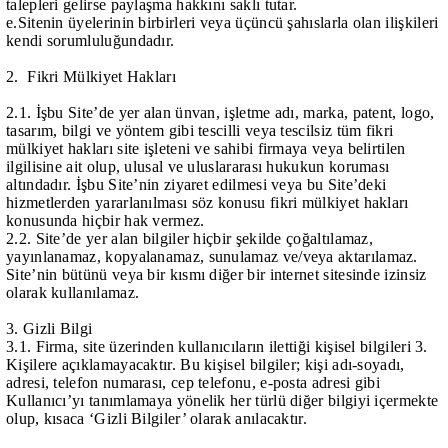
talepleri gelirse paylaşma hakkını saklı tutar.
e.Sitenin üyelerinin birbirleri veya üçüncü şahıslarla olan ilişkileri
kendi sorumluluğundadır.
2. Fikri Mülkiyet Hakları
2.1. İşbu Site’de yer alan ünvan, işletme adı, marka, patent, logo,
tasarım, bilgi ve yöntem gibi tescilli veya tescilsiz tüm fikri
mülkiyet hakları site işleteni ve sahibi firmaya veya belirtilen
ilgilisine ait olup, ulusal ve uluslararası hukukun koruması
altındadır. İşbu Site’nin ziyaret edilmesi veya bu Site’deki
hizmetlerden yararlanılması söz konusu fikri mülkiyet hakları
konusunda hiçbir hak vermez.
2.2. Site’de yer alan bilgiler hiçbir şekilde çoğaltılamaz,
yayınlanamaz, kopyalanamaz, sunulamaz ve/veya aktarılamaz.
Site’nin bütünü veya bir kısmı diğer bir internet sitesinde izinsiz
olarak kullanılamaz.
3. Gizli Bilgi
3.1. Firma, site üzerinden kullanıcıların ilettiği kişisel bilgileri 3.
Kişilere açıklamayacaktır. Bu kişisel bilgiler; kişi adı-soyadı,
adresi, telefon numarası, cep telefonu, e-posta adresi gibi
Kullanıcı’yı tanımlamaya yönelik her türlü diğer bilgiyi içermekte
olup, kısaca ‘Gizli Bilgiler’ olarak anılacaktır.