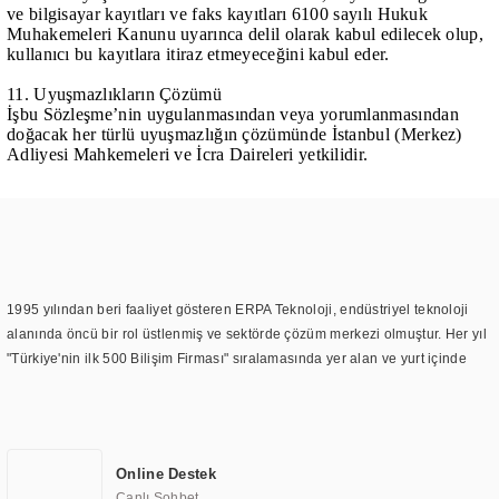
ve bilgisayar kayıtları ve faks kayıtları 6100 sayılı Hukuk
Muhakemeleri Kanunu uyarınca delil olarak kabul edilecek olup,
kullanıcı bu kayıtlara itiraz etmeyeceğini kabul eder.
11. Uyuşmazlıkların Çözümü
İşbu Sözleşme’nin uygulanmasından veya yorumlanmasından
doğacak her türlü uyuşmazlığın çözümünde İstanbul (Merkez)
Adliyesi Mahkemeleri ve İcra Daireleri yetkilidir.
1995 yılından beri faaliyet gösteren ERPA Teknoloji, endüstriyel teknoloji
alanında öncü bir rol üstlenmiş ve sektörde çözüm merkezi olmuştur. Her yıl
"Türkiye'nin ilk 500 Bilişim Firması" sıralamasında yer alan ve yurt içinde
birçok başarılı proje gerçekleştiren ERPA Teknoloji, aynı zamanda yurt
dışında da kurduğu tedarik ağı ile farklı lokasyonlarda da hizmet
sunmaktadır. Türkiye'deki ilk monitör ve printer laboratuvarını kuran ERPA
Teknoloji, görüntüleme teknolojileri konusunda edindiği bilgi birikimini
Online Destek
TOCHI markası altında kendi ürettiği ürünlerde kullanmıştır. Günümüzde
Canlı Sohbet