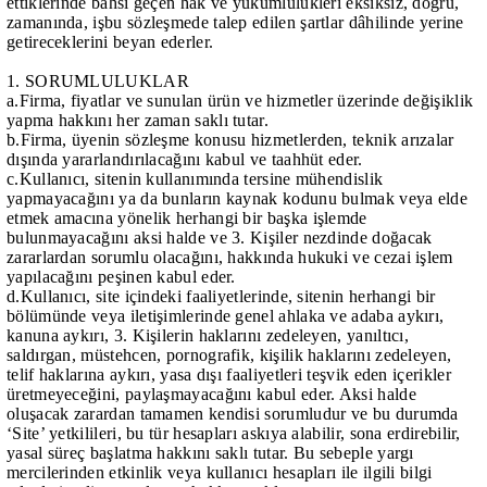
ettiklerinde bahsi geçen hak ve yükümlülükleri eksiksiz, doğru,
zamanında, işbu sözleşmede talep edilen şartlar dâhilinde yerine
getireceklerini beyan ederler.
1. SORUMLULUKLAR
a.Firma, fiyatlar ve sunulan ürün ve hizmetler üzerinde değişiklik
yapma hakkını her zaman saklı tutar.
b.Firma, üyenin sözleşme konusu hizmetlerden, teknik arızalar
dışında yararlandırılacağını kabul ve taahhüt eder.
c.Kullanıcı, sitenin kullanımında tersine mühendislik
yapmayacağını ya da bunların kaynak kodunu bulmak veya elde
etmek amacına yönelik herhangi bir başka işlemde
bulunmayacağını aksi halde ve 3. Kişiler nezdinde doğacak
zararlardan sorumlu olacağını, hakkında hukuki ve cezai işlem
yapılacağını peşinen kabul eder.
d.Kullanıcı, site içindeki faaliyetlerinde, sitenin herhangi bir
bölümünde veya iletişimlerinde genel ahlaka ve adaba aykırı,
kanuna aykırı, 3. Kişilerin haklarını zedeleyen, yanıltıcı,
saldırgan, müstehcen, pornografik, kişilik haklarını zedeleyen,
telif haklarına aykırı, yasa dışı faaliyetleri teşvik eden içerikler
üretmeyeceğini, paylaşmayacağını kabul eder. Aksi halde
oluşacak zarardan tamamen kendisi sorumludur ve bu durumda
‘Site’ yetkilileri, bu tür hesapları askıya alabilir, sona erdirebilir,
yasal süreç başlatma hakkını saklı tutar. Bu sebeple yargı
mercilerinden etkinlik veya kullanıcı hesapları ile ilgili bilgi