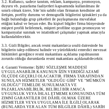
3.2. Kullanıcı, sadece tanıtım, reklam, kampanya, promosyon,
duyuru vb. pazarlama faaliyetleri kapsamında kullanılması ile
sınırlı olmak üzere, Site’nin sahibi olan firmanın kendisine ait
iletişim, portföy durumu ve demografik bilgilerini iştirakleri ya da
bağlı bulunduğu grup şirketleri ile paylaşmasına muvafakat
ettiğini kabul ve beyan eder. Bu kişisel bilgiler firma bünyesinde
müşteri profili belirlemek, müşteri profiline uygun promosyon ve
kampanyalar sunmak ve istatistiksel çalışmalar yapmak amacıyla
kullanılabilecektir.
3.3. Gizli Bilgiler, ancak resmi makamlarca usulü dairesinde bu
bilgilerin talep edilmesi halinde ve yürürlükteki emredici mevzuat
hükümleri gereğince resmi makamlara açıklama yapılmasının
zorunlu olduğu durumlarda resmi makamlara açıklanabilecektir.
4. Garanti Vermeme: İŞBU SÖZLEŞME MADDESİ
UYGULANABİLİR KANUNUN İZİN VERDİĞİ AZAMİ
ÖLÇÜDE GEÇERLİ OLACAKTIR. FİRMA TARAFINDAN
SUNULAN HİZMETLER "OLDUĞU GİBİ” VE "MÜMKÜN
OLDUĞU” TEMELDE SUNULMAKTA VE
PAZARLANABİLİRLİK, BELİRLİ BİR AMACA
UYGUNLUK VEYA İHLAL ETMEME KONUSUNDA TÜM
ZIMNİ GARANTİLER DE DÂHİL OLMAK ÜZERE
HİZMETLER VEYA UYGULAMA İLE İLGİLİ OLARAK
(BUNLARDA YER ALAN TÜM BİLGİLER DÂHİL) SARİH