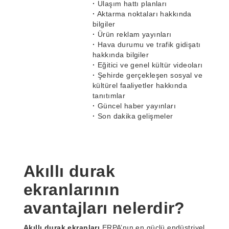
·
Ulaşım hattı planları
·
Aktarma noktaları hakkında
bilgiler
·
Ürün reklam yayınları
·
Hava durumu ve trafik gidişatı
hakkında bilgiler
·
Eğitici ve genel kültür videoları
·
Şehirde gerçekleşen sosyal ve
kültürel faaliyetler hakkında
tanıtımlar
·
Güncel haber yayınları
·
Son dakika gelişmeler
Akıllı durak
ekranlarının
avantajları nelerdir?
Akıllı durak ekranları
ERPA’nın en güçlü endüstriyel