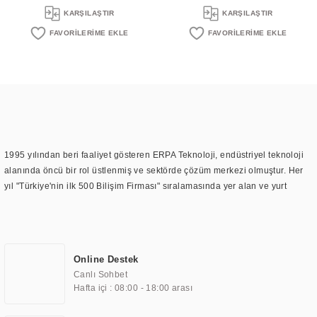
KARŞILAŞTIR
KARŞILAŞTIR
1995 yılından beri faaliyet gösteren ERPA Teknoloji, endüstriyel teknoloji
alanında öncü bir rol üstlenmiş ve sektörde çözüm merkezi olmuştur. Her
yıl "Türkiye'nin ilk 500 Bilişim Firması" sıralamasında yer alan ve yurt
içinde birçok başarılı proje gerçekleştiren ERPA Teknoloji, aynı zamanda
yurt dışında da kurduğu tedarik ağı ile farklı lokasyonlarda da hizmet
sunmaktadır. Türkiye'deki ilk monitör ve printer laboratuvarını kuran ERPA
Teknoloji, görüntüleme teknolojileri konusunda edindiği bilgi birikimini
Online Destek
TOCHI markası altında kendi ürettiği ürünlerde kullanmıştır. Günümüzde
Canlı Sohbet
TOCHI; videowall, digital signage, kiosk, totem, akıllı durak ekranı, araç içi
Hafta içi : 08:00 - 18:00 arası
ekran, asansör ekranı, digital menüboard, marin ekran, medikal ekran,
savunma sanayi ekranı, ayna/TV ekranları, CNC ekranı, toplantı odası