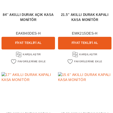
84'' AKILLI DURAK AÇIK KASA
21.5'' AKILLI DURAK KAPALI
MONİTÖR
KASA MONİTÖR
EAK840DES-H
EMK215DES-H
FİYAT TEKLİFİ AL
FİYAT TEKLİFİ AL
KARŞILAŞTIR
KARŞILAŞTIR