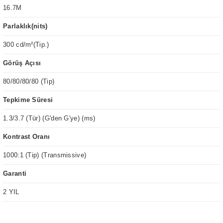
16.7M
Parlaklık(nits)
300 cd/m²(Tip.)
Görüş Açısı
80/80/80/80 (Tip)
Tepkime Süresi
1.3/3.7 (Tür) (G'den G'ye) (ms)
Kontrast Oranı
1000:1 (Tip) (Transmissive)
Garanti
2 YIL