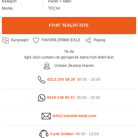
Kategori
Panel + Adkit
Marka
TOCHI
FİYAT TEKLİFİ İSTE
Karşılaştır
Paylaş
Ya da
ilgili ürün uzmanı ile görüşerek daha hızlı teklif alın
Uzman Zeynep Hanım;
0212 293 58 26
08:00 - 18:00
0530 238 95 57
08:00 - 18:00
info@erpateknoloji.com
Canlı Sohbet
08:00 - 18:00