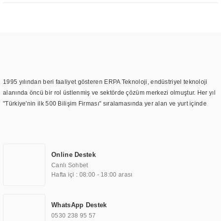
1995 yılından beri faaliyet gösteren ERPA Teknoloji, endüstriyel teknoloji
alanında öncü bir rol üstlenmiş ve sektörde çözüm merkezi olmuştur. Her yıl
"Türkiye'nin ilk 500 Bilişim Firması" sıralamasında yer alan ve yurt içinde
birçok başarılı proje gerçekleştiren ERPA Teknoloji, aynı zamanda yurt
dışında da kurduğu tedarik ağı ile farklı lokasyonlarda da hizmet
sunmaktadır. Türkiye'deki ilk monitör ve printer laboratuvarını kuran ERPA
Teknoloji, görüntüleme teknolojileri konusunda edindiği bilgi birikimini
Online Destek
TOCHI markası altında kendi ürettiği ürünlerde kullanmıştır. Günümüzde
Canlı Sohbet
TOCHI; videowall, digital signage, kiosk, totem, akıllı durak ekranı, araç içi
Hafta içi : 08:00 - 18:00 arası
ekran, asansör ekranı, digital menüboard, marin ekran, medikal ekran,
savunma sanayi ekranı, ayna/TV ekranları, CNC ekranı, toplantı odası
ekranları, endüstriyel ekranlar, kapı önü bilgi ekranları, panel PC,
WhatsApp Destek
endüstriyel Panel PC, mini PC, endüstriyel mini PC ve akıllı bina sistemleri
0530 238 95 57