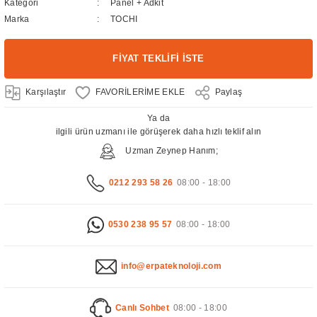
Kategori
Panel + Adkit
Marka
TOCHI
FİYAT TEKLİFİ İSTE
Karşılaştır
Paylaş
Ya da
ilgili ürün uzmanı ile görüşerek daha hızlı teklif alın
Uzman Zeynep Hanım;
0212 293 58 26
08:00 - 18:00
0530 238 95 57
08:00 - 18:00
info@erpateknoloji.com
Canlı Sohbet
08:00 - 18:00