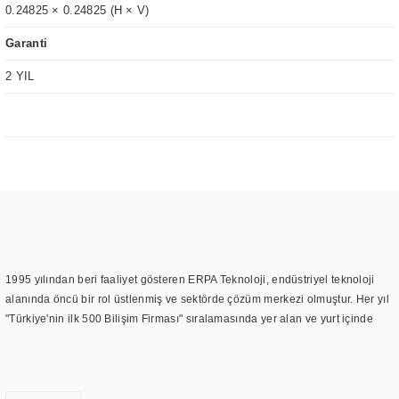
0.24825 × 0.24825 (H × V)
Garanti
2 YIL
1995 yılından beri faaliyet gösteren ERPA Teknoloji, endüstriyel teknoloji
alanında öncü bir rol üstlenmiş ve sektörde çözüm merkezi olmuştur. Her yıl
"Türkiye'nin ilk 500 Bilişim Firması" sıralamasında yer alan ve yurt içinde
birçok başarılı proje gerçekleştiren ERPA Teknoloji, aynı zamanda yurt
dışında da kurduğu tedarik ağı ile farklı lokasyonlarda da hizmet
sunmaktadır. Türkiye'deki ilk monitör ve printer laboratuvarını kuran ERPA
Teknoloji, görüntüleme teknolojileri konusunda edindiği bilgi birikimini