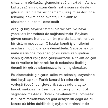
cihazların pürüzsüz işlemesini sağlamaktadır. Ayrıca
kalite, sağlamlık, uzun ömür, satış sonrası destek
gibi sunulan hizmetlerin tamamı, ulaşım sektöründe
teknoloji bakımından avantajlı birikimlere
ulaşılmasını desteklemektedir.
Araç içi bilgisayarlar temel olarak ABS ve hava
yastıkları kontrolünü de sağlamaktadır. Böylece
güven unsuru her zaman ön planda kalarak ilerleyen
bir sistem mevcuttur. Cihazlar kendi işlemcilerini
araçlara modül olarak eklemektedir. Sadece tek bir
ünite içerisinde toplanan çoklu işlem kabiliyetine
sahip işlemci eşliğinde çalışmaktadır. Nitekim de çok
farklı verilerin işlenerek farklı noktalara iletildiği
önemli bir görev sıkıntısızca ilerlemiş olacaktır.
Bu sistemdeki gidişatın kalite ve teknoloji sayesinde
önü hayli açıktır. Farklı kontrol birimlerinin de
yerleştirileceği bu işlevsellik sayesinde araçtaki
birçok mekanizma üzerinde de geniş bir kontrol
sağlanabilmektedir. Üstelik havalandırma, otomatik
kilit, cam mekanizmaları gibi detayların çoğu da bu
kontrolcü birim dahilinde işleyişe aktarılmaktadır.