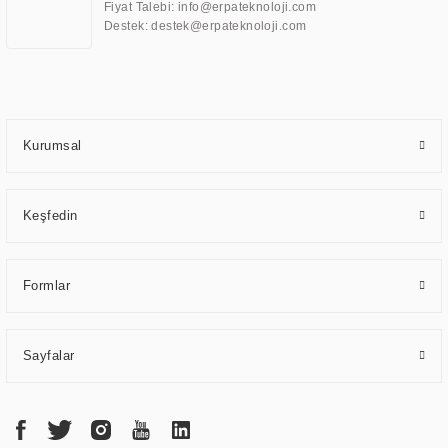
Fiyat Talebi: info@erpateknoloji.com
uzmanlık alanları arasında yer almaktadır. ERPA Teknoloji, uluslararası
Destek: destek@erpateknoloji.com
standartlarda kalite belgelerine ve sertifikalara sahip olup, etik değerlere
bağlı bir şekilde hareket etmektedir. Kaliteli ekipmanı, uzman kadroları,
yılların getirdiği bilgi ve tecrübe ile birleştiren ERPA Teknoloji, özel
çözümleri ile iş ortaklarının öne çıkmasına ve sürekli gelişimine katkı
sağlamaktadır.
Kurumsal
Keşfedin
Formlar
Sayfalar