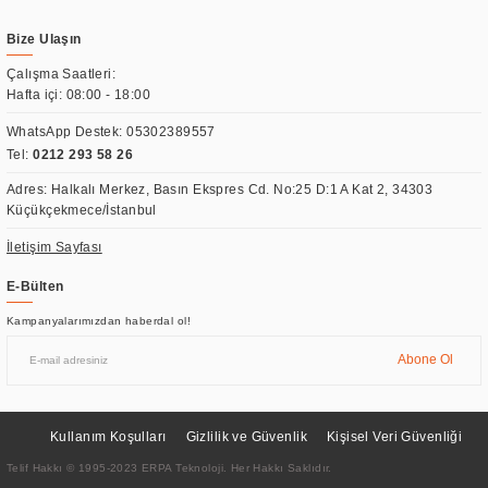
Bize Ulaşın
Çalışma Saatleri:
Hafta içi: 08:00 - 18:00
WhatsApp Destek:
05302389557
Tel:
0212 293 58 26
Adres: Halkalı Merkez, Basın Ekspres Cd. No:25 D:1 A Kat 2, 34303
Küçükçekmece/İstanbul
İletişim Sayfası
E-Bülten
Kampanyalarımızdan haberdal ol!
Abone Ol
Kullanım Koşulları
Gizlilik ve Güvenlik
Kişisel Veri Güvenliği
Telif Hakkı © 1995-2023 ERPA Teknoloji. Her Hakkı Saklıdır.