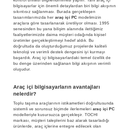
kontrol ünitesi bilgilendirilmesi yapılır. Yani araç içi
bilgisayarlar için önemli detaylardan biri bilgi akışının
sıkıntısız sağlanması. Burada gerçekleşen
tasarımlarımızda her
araç içi PC
modelimizin
araçlara göre tasarlanarak üretiliyor olması. 1995
senesinden bu yana bilişim alanında ilettiğimiz
faaliyetlerimizde daima müşteri odağında kişisel
üretimler gerçekleştirmeyi hedef aldık. Bu
doğrultuda da oluşturduğumuz projelerde kaliteli
teknoloji ve verimli destek dengesini iyi kurmayı
başardık. Araç içi bilgisayarlardaki temel özellik de
bu denge üzerinden sağlanan bilgi akışının verimli
oluşudur.
Araç içi bilgisayarların avantajları
nelerdir?
Toplu taşıma araçlarının istikametleri doğrultusunda
sistemli ve sorunsuz biçimde ilerlemeleri
araç içi PC
modelleriyle kusursuzca gerçekleşir. TOCHI
markası, müşteri taleplerini baz alarak tasarladığı
ürünlerde, araç içlerine entegre edilecek olan