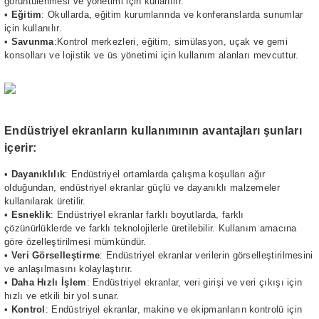
görüntülenmesi ve yönetimi için kullanılır.
•
Eğitim
: Okullarda, eğitim kurumlarında ve konferanslarda sunumlar
için kullanılır.
•
Savunma
:Kontrol merkezleri, eğitim, simülasyon, uçak ve gemi
konsolları ve lojistik ve üs yönetimi için kullanım alanları mevcuttur.
Endüstriyel ekranların kullanımının avantajları şunları
içerir:
•
Dayanıklılık
: Endüstriyel ortamlarda çalışma koşulları ağır
olduğundan, endüstriyel ekranlar güçlü ve dayanıklı malzemeler
kullanılarak üretilir.
•
Esneklik
: Endüstriyel ekranlar farklı boyutlarda, farklı
çözünürlüklerde ve farklı teknolojilerle üretilebilir. Kullanım amacına
göre özelleştirilmesi mümkündür.
•
Veri Görselleştirme
: Endüstriyel ekranlar verilerin görselleştirilmesini
ve anlaşılmasını kolaylaştırır.
•
Daha Hızlı İşlem
: Endüstriyel ekranlar, veri girişi ve veri çıkışı için
hızlı ve etkili bir yol sunar.
•
Kontrol
: Endüstriyel ekranlar, makine ve ekipmanların kontrolü için