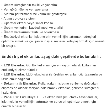
•
Üretim süreçlerinin takibi ve yönetimi
•
Veri görüntüleme ve raporlama
•
Sistem performansı ve verimlilik göstergesi
•
Alarm ve uyarı sistemi
•
Operatör ekranı veya sanal konsol
•
Üretim verilerinin kaydedilmesi ve analizi
•
Üretim hatalarının takibi ve önlenmesi.
•
Endüstriyel ekranlar, işletmelerin verimliliğini artırmak, süreçleri
optimize etmek ve çalışanların iş süreçlerini kolaylaştırmak için önemli
bir araçtır.
Endüstriyel ekranlar, aşağıdaki çeşitlerde bulunabilir:
•
LCD Ekranlar
: Günlük kullanım için en yaygın olarak kullanılan
endüstriyel ekran türüdür.
•
LED Ekranlar
: LED teknolojisi ile üretilen ekranlar, güç tasarrufu ve
uzun ömür sağlarlar.
•
Dokunmatik Ekranlar
: Kullanıcıların işletme verilerine doğrudan
erişmesine olanak tanıyan dokunmatik ekranlar, çalışma süreçlerini
hızlandırır.
•
Panel PC
: Endüstriyel PC ve ekran birleşimi olarak tasarlandılar,
işletmelerin verimliliğini artırmak ve süreçleri optimize etmek için
önemli bir araçtır.