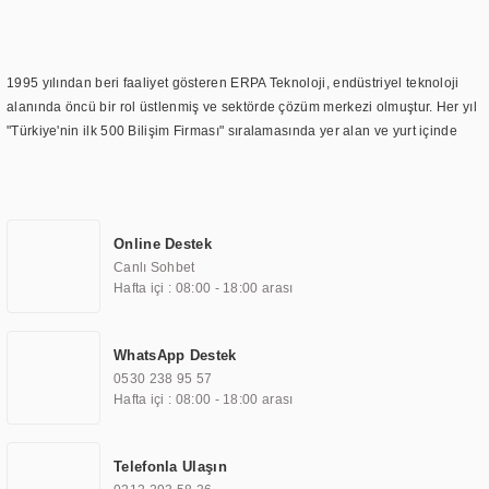
1995 yılından beri faaliyet gösteren ERPA Teknoloji, endüstriyel teknoloji
alanında öncü bir rol üstlenmiş ve sektörde çözüm merkezi olmuştur. Her yıl
"Türkiye'nin ilk 500 Bilişim Firması" sıralamasında yer alan ve yurt içinde
birçok başarılı proje gerçekleştiren ERPA Teknoloji, aynı zamanda yurt
dışında da kurduğu tedarik ağı ile farklı lokasyonlarda da hizmet
sunmaktadır. Türkiye'deki ilk monitör ve printer laboratuvarını kuran ERPA
Teknoloji, görüntüleme teknolojileri konusunda edindiği bilgi birikimini
Online Destek
TOCHI markası altında kendi ürettiği ürünlerde kullanmıştır. Günümüzde
Canlı Sohbet
TOCHI; videowall, digital signage, kiosk, totem, akıllı durak ekranı, araç içi
Hafta içi : 08:00 - 18:00 arası
ekran, asansör ekranı, digital menüboard, marin ekran, medikal ekran,
savunma sanayi ekranı, ayna/TV ekranları, CNC ekranı, toplantı odası
ekranları, endüstriyel ekranlar, kapı önü bilgi ekranları, panel PC,
WhatsApp Destek
endüstriyel Panel PC, mini PC, endüstriyel mini PC ve akıllı bina sistemleri
0530 238 95 57
gibi çözümleri 4.5" ile 110” boyutları arasında üretebilirken, ayrıca standart
Hafta içi : 08:00 - 18:00 arası
dışı olan görüntüleme sistemlerini de başarıyla projelendirme ve üretme
kapasitesine de sahiptir.
Telefonla Ulaşın