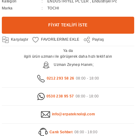
Kategori
ENDÜSTRİYEL PC'LER
,
Endüstriyel Pc
Marka
TOCHI
FİYAT TEKLİFİ İSTE
Karşılaştır
Paylaş
Ya da
ilgili ürün uzmanı ile görüşerek daha hızlı teklif alın
Uzman Zeynep Hanım;
0212 293 58 26
08:00 - 18:00
0530 238 95 57
08:00 - 18:00
info@erpateknoloji.com
Canlı Sohbet
08:00 - 18:00