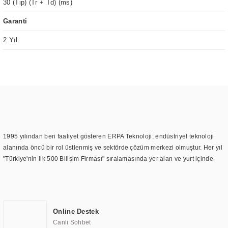
30 (Tip) (Tr + Td) (ms)
Garanti
2 Yıl
1995 yılından beri faaliyet gösteren ERPA Teknoloji, endüstriyel teknoloji
alanında öncü bir rol üstlenmiş ve sektörde çözüm merkezi olmuştur. Her yıl
"Türkiye'nin ilk 500 Bilişim Firması" sıralamasında yer alan ve yurt içinde
birçok başarılı proje gerçekleştiren ERPA Teknoloji, aynı zamanda yurt
dışında da kurduğu tedarik ağı ile farklı lokasyonlarda da hizmet
sunmaktadır. Türkiye'deki ilk monitör ve printer laboratuvarını kuran ERPA
Teknoloji, görüntüleme teknolojileri konusunda edindiği bilgi birikimini
Online Destek
TOCHI markası altında kendi ürettiği ürünlerde kullanmıştır. Günümüzde
Canlı Sohbet
TOCHI; videowall, digital signage, kiosk, totem, akıllı durak ekranı, araç içi