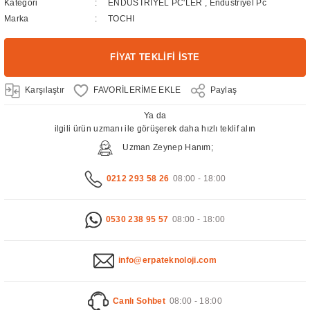
Kategori
ENDÜSTRİYEL PC'LER
,
Endüstriyel Pc
Marka
TOCHI
FİYAT TEKLİFİ İSTE
Karşılaştır
Paylaş
Ya da
ilgili ürün uzmanı ile görüşerek daha hızlı teklif alın
Uzman Zeynep Hanım;
0212 293 58 26
08:00 - 18:00
0530 238 95 57
08:00 - 18:00
info@erpateknoloji.com
Canlı Sohbet
08:00 - 18:00