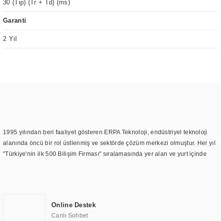
30 (Tip) (Tr + Td) (ms)
Garanti
2 Yıl
1995 yılından beri faaliyet gösteren ERPA Teknoloji, endüstriyel teknoloji
alanında öncü bir rol üstlenmiş ve sektörde çözüm merkezi olmuştur. Her yıl
"Türkiye'nin ilk 500 Bilişim Firması" sıralamasında yer alan ve yurt içinde
birçok başarılı proje gerçekleştiren ERPA Teknoloji, aynı zamanda yurt
dışında da kurduğu tedarik ağı ile farklı lokasyonlarda da hizmet
sunmaktadır. Türkiye'deki ilk monitör ve printer laboratuvarını kuran ERPA
Teknoloji, görüntüleme teknolojileri konusunda edindiği bilgi birikimini
Online Destek
TOCHI markası altında kendi ürettiği ürünlerde kullanmıştır. Günümüzde
Canlı Sohbet
TOCHI; videowall, digital signage, kiosk, totem, akıllı durak ekranı, araç içi