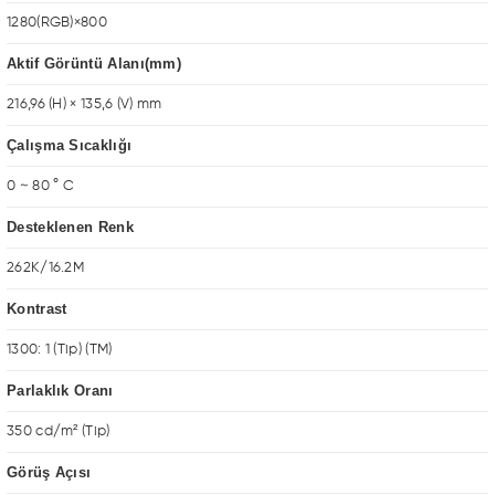
1280(RGB)×800
Aktif Görüntü Alanı(mm)
216,96 (H) × 135,6 (V) mm
Çalışma Sıcaklığı
0 ~ 80 ° C
Desteklenen Renk
262K/16.2M
Kontrast
1300: 1 (Tip) (TM)
Parlaklık Oranı
350 cd/m² (Tip)
Görüş Açısı