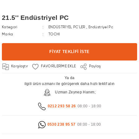
21.5'' Endüstriyel PC
Kategori
ENDÜSTRİYEL PC'LER
,
Endüstriyel Pc
Marka
TOCHI
FİYAT TEKLİFİ İSTE
Karşılaştır
Paylaş
Ya da
ilgili ürün uzmanı ile görüşerek daha hızlı teklif alın
Uzman Zeynep Hanım;
0212 293 58 26
08:00 - 18:00
0530 238 95 57
08:00 - 18:00