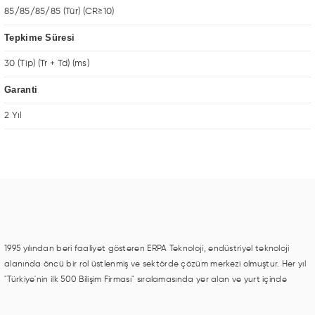
85/85/85/85 (Tür) (CR≥10)
Tepkime Süresi
30 (Tip) (Tr + Td) (ms)
Garanti
2 Yıl
1995 yılından beri faaliyet gösteren ERPA Teknoloji, endüstriyel teknoloji
alanında öncü bir rol üstlenmiş ve sektörde çözüm merkezi olmuştur. Her yıl
"Türkiye'nin ilk 500 Bilişim Firması" sıralamasında yer alan ve yurt içinde
birçok başarılı proje gerçekleştiren ERPA Teknoloji, aynı zamanda yurt
dışında da kurduğu tedarik ağı ile farklı lokasyonlarda da hizmet