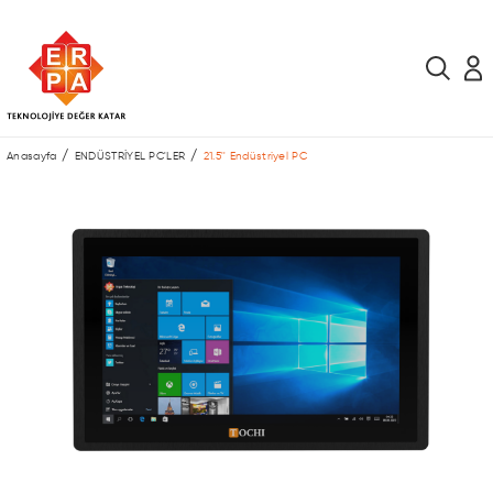
Anasayfa
ENDÜSTRİYEL PC'LER
21.5'' Endüstriyel PC