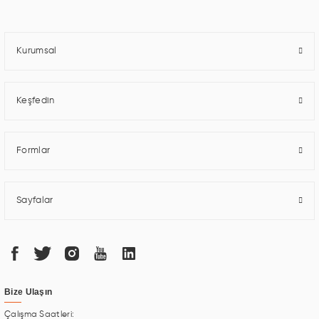
ile iş ortaklarının öne çıkmasına ve sürekli gelişimine katkı sağlamaktadır.
Kurumsal
Keşfedin
Formlar
Sayfalar
Bize Ulaşın
Çalışma Saatleri: