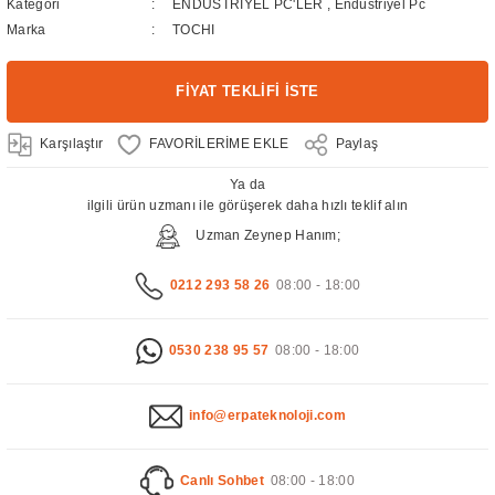
Kategori
ENDÜSTRİYEL PC'LER
,
Endüstriyel Pc
Marka
TOCHI
FİYAT TEKLİFİ İSTE
Karşılaştır
Paylaş
Ya da
ilgili ürün uzmanı ile görüşerek daha hızlı teklif alın
Uzman Zeynep Hanım;
0212 293 58 26
08:00 - 18:00
0530 238 95 57
08:00 - 18:00
info@erpateknoloji.com
Canlı Sohbet
08:00 - 18:00