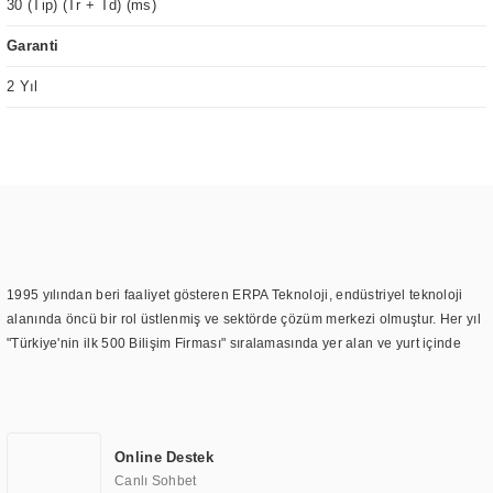
30 (Tip) (Tr + Td) (ms)
Garanti
2 Yıl
1995 yılından beri faaliyet gösteren ERPA Teknoloji, endüstriyel teknoloji
alanında öncü bir rol üstlenmiş ve sektörde çözüm merkezi olmuştur. Her yıl
"Türkiye'nin ilk 500 Bilişim Firması" sıralamasında yer alan ve yurt içinde
birçok başarılı proje gerçekleştiren ERPA Teknoloji, aynı zamanda yurt
dışında da kurduğu tedarik ağı ile farklı lokasyonlarda da hizmet
sunmaktadır. Türkiye'deki ilk monitör ve printer laboratuvarını kuran ERPA
Teknoloji, görüntüleme teknolojileri konusunda edindiği bilgi birikimini
Online Destek
TOCHI markası altında kendi ürettiği ürünlerde kullanmıştır. Günümüzde
Canlı Sohbet
TOCHI; videowall, digital signage, kiosk, totem, akıllı durak ekranı, araç içi