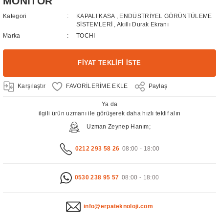
MONİTÖR
Kategori
KAPALI KASA
,
ENDÜSTRİYEL GÖRÜNTÜLEME
SİSTEMLERİ
,
Akıllı Durak Ekranı
Marka
TOCHI
FİYAT TEKLİFİ İSTE
Karşılaştır
Paylaş
Ya da
ilgili ürün uzmanı ile görüşerek daha hızlı teklif alın
Uzman Zeynep Hanım;
0212 293 58 26
08:00 - 18:00
0530 238 95 57
08:00 - 18:00
info@erpateknoloji.com