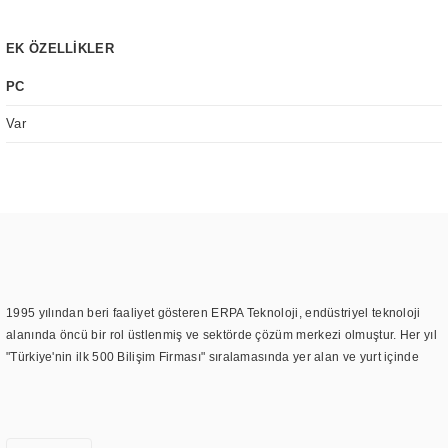
EK ÖZELLİKLER
PC
Var
1995 yılından beri faaliyet gösteren ERPA Teknoloji, endüstriyel teknoloji
alanında öncü bir rol üstlenmiş ve sektörde çözüm merkezi olmuştur. Her yıl
"Türkiye'nin ilk 500 Bilişim Firması" sıralamasında yer alan ve yurt içinde
birçok başarılı proje gerçekleştiren ERPA Teknoloji, aynı zamanda yurt
dışında da kurduğu tedarik ağı ile farklı lokasyonlarda da hizmet
sunmaktadır. Türkiye'deki ilk monitör ve printer laboratuvarını kuran ERPA
Teknoloji, görüntüleme teknolojileri konusunda edindiği bilgi birikimini