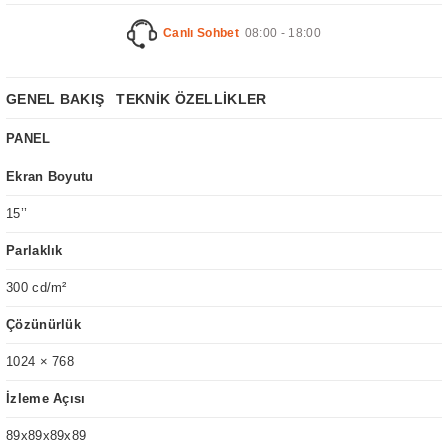
Canlı Sohbet
08:00 - 18:00
GENEL BAKIŞ
TEKNİK ÖZELLİKLER
PANEL
Ekran Boyutu
15’’
Parlaklık
300 cd/m²
Çözünürlük
1024 × 768
İzleme Açısı
89x89x89x89