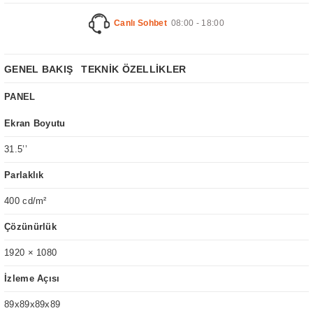
Canlı Sohbet
08:00 - 18:00
GENEL BAKIŞ
TEKNİK ÖZELLİKLER
PANEL
Ekran Boyutu
31.5’’
Parlaklık
400 cd/m²
Çözünürlük
1920 × 1080
İzleme Açısı
89x89x89x89