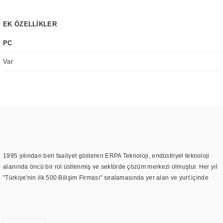
EK ÖZELLİKLER
PC
Var
1995 yılından beri faaliyet gösteren ERPA Teknoloji, endüstriyel teknoloji
alanında öncü bir rol üstlenmiş ve sektörde çözüm merkezi olmuştur. Her yıl
"Türkiye'nin ilk 500 Bilişim Firması" sıralamasında yer alan ve yurt içinde
birçok başarılı proje gerçekleştiren ERPA Teknoloji, aynı zamanda yurt
dışında da kurduğu tedarik ağı ile farklı lokasyonlarda da hizmet
sunmaktadır. Türkiye'deki ilk monitör ve printer laboratuvarını kuran ERPA
Teknoloji, görüntüleme teknolojileri konusunda edindiği bilgi birikimini