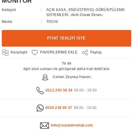
MONİTÖR
Kategori
AÇIK KASA
,
ENDÜSTRİYEL GÖRÜNTÜLEME
SİSTEMLERİ
,
Akıllı Durak Ekranı
Marka
TOCHI
FİYAT TEKLİFİ İSTE
Karşılaştır
Paylaş
Ya da
ilgili ürün uzmanı ile görüşerek daha hızlı teklif alın
Uzman Zeynep Hanım;
0212 293 58 26
08:00 - 18:00
0530 238 95 57
08:00 - 18:00
info@erpateknoloji.com