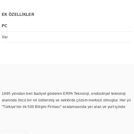
EK ÖZELLİKLER
PC
Var
1995 yılından beri faaliyet gösteren ERPA Teknoloji, endüstriyel teknoloji
alanında öncü bir rol üstlenmiş ve sektörde çözüm merkezi olmuştur. Her yıl
"Türkiye'nin ilk 500 Bilişim Firması" sıralamasında yer alan ve yurt içinde
birçok başarılı proje gerçekleştiren ERPA Teknoloji, aynı zamanda yurt
dışında da kurduğu tedarik ağı ile farklı lokasyonlarda da hizmet
sunmaktadır. Türkiye'deki ilk monitör ve printer laboratuvarını kuran ERPA
Teknoloji, görüntüleme teknolojileri konusunda edindiği bilgi birikimini