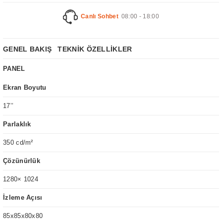
Canlı Sohbet
08:00 - 18:00
GENEL BAKIŞ
TEKNİK ÖZELLİKLER
PANEL
Ekran Boyutu
17’’
Parlaklık
350 cd/m²
Çözünürlük
1280× 1024
İzleme Açısı
85x85x80x80