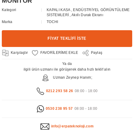
MONİTÖR
Kategori
KAPALI KASA
,
ENDÜSTRİYEL GÖRÜNTÜLEME
SİSTEMLERİ
,
Akıllı Durak Ekranı
Marka
TOCHI
FİYAT TEKLİFİ İSTE
Karşılaştır
Paylaş
Ya da
ilgili ürün uzmanı ile görüşerek daha hızlı teklif alın
Uzman Zeynep Hanım;
0212 293 58 26
08:00 - 18:00
0530 238 95 57
08:00 - 18:00
info@erpateknoloji.com