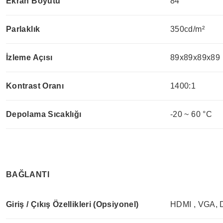
Ekran Boyutu
84’’
Parlaklık
350cd/m²
İzleme Açısı
89x89x89x89
Kontrast Oranı
1400:1
Depolama Sıcaklığı
-20 ~ 60 °C
BAĞLANTI
Giriş / Çıkış Özellikleri (Opsiyonel)
HDMI , VGA,