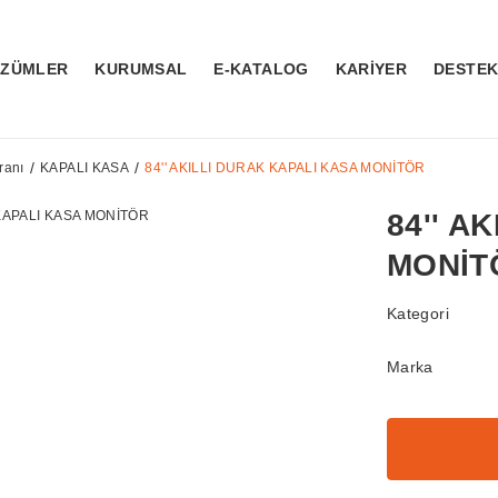
ÖZÜMLER
KURUMSAL
E-KATALOG
KARİYER
DESTE
ranı
KAPALI KASA
84'' AKILLI DURAK KAPALI KASA MONİTÖR
84'' A
MONİT
Kategori
Marka