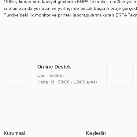
1995 yılından beri faaliyet gösteren ERPA Teknoloji, endüstriyel t
sıralamasında yer alan ve yurt içinde birçok başarılı proje gerçe
Türkiye'deki ilk monitör ve printer laboratuvarını kuran ERPA Tekno
Günümüzde TOCHI; videowall, digital signage, kiosk, totem, akıll
ekranları, CNC ekranı, toplantı odası ekranları, endüstriyel ekranl
ile 110” boyutları arasında üretebilirken, ayrıca standart dışı ol
ERPA Teknoloji, geniş bir yelpazede sektörlerle işbirliği yaparak 
savunma sanayi ve ulaşım gibi farklı sektörlerle çalışmaktadır. Her
arasında yer almaktadır. ERPA Teknoloji, uluslararası standartlarda
Online Destek
yılların getirdiği bilgi ve tecrübe ile birleştiren ERPA Teknoloji, ö
Canlı Sohbet
Hafta içi : 08:00 - 18:00 arası
Kurumsal
Keşfedin