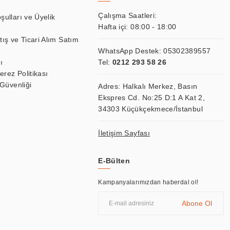
Çalışma Saatleri:
şulları ve Üyelik
Hafta içi: 08:00 - 18:00
tış ve Ticari Alım Satım
WhatsApp Destek:
05302389557
ı
Tel:
0212 293 58 26
Çerez Politikası
 Güvenliği
Adres: Halkalı Merkez, Basın
Ekspres Cd. No:25 D:1 A Kat 2,
34303 Küçükçekmece/İstanbul
İletişim Sayfası
E-Bülten
Kampanyalarımızdan haberdal ol!
Abone Ol