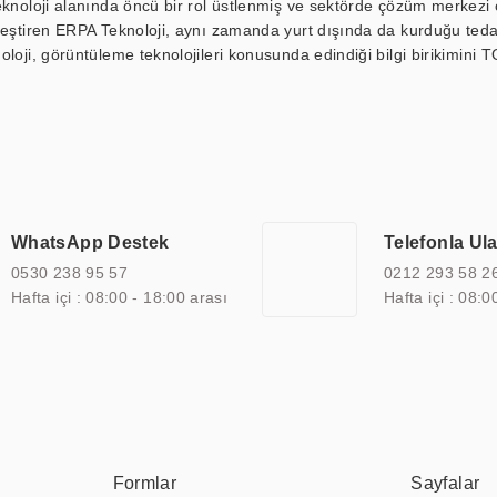
eknoloji alanında öncü bir rol üstlenmiş ve sektörde çözüm merkezi ol
kleştiren ERPA Teknoloji, aynı zamanda yurt dışında da kurduğu tedar
loji, görüntüleme teknolojileri konusunda edindiği bilgi birikimini T
ı durak ekranı, araç içi ekran, asansör ekranı, digital menüboard,
ar, kapı önü bilgi ekranları, panel PC, endüstriyel Panel PC, mini PC,
an görüntüleme sistemlerini de başarıyla projelendirme ve üretme kapa
çeşitli çözümler sunmaktadır. Bu kapsamda, akıllı bina, AVM, sinema, 
 bir sektöre özel ihtiyaçları anlamak ve karşılamak için özelleştiri
 kalite belgelerine ve sertifikalara sahip olup, etik değerlere bağlı
WhatsApp Destek
Telefonla Ul
zel çözümleri ile iş ortaklarının öne çıkmasına ve sürekli gelişimine k
0530 238 95 57
0212 293 58 2
Hafta içi : 08:00 - 18:00 arası
Hafta içi : 08:0
Formlar
Sayfalar