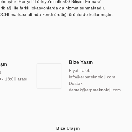
muştur. Her yıl "Türkiye'nin ilk 500 Bilişim Firması"
ik ağı ile farklı lokasyonlarda da hizmet sunmaktadır.
OCHI markası altında kendi ürettiği ürünlerde kullanmıştır.
 marin ekran, medikal ekran, savunma sanayi ekranı, ayna/TV
 endüstriyel mini PC ve akıllı bina sistemleri gibi çözümleri 4.5"
sitesine de sahiptir.
finans, eğitim, havacılık, restoran, otel, mağaza, sağlık,
lmiş çözümler geliştirmek, ERPA Teknoloji'nin uzmanlık alanları
 bir şekilde hareket etmektedir. Kaliteli ekipmanı, uzman kadroları,
Bize Yazın
aşın
atkı sağlamaktadır.
Fiyat Talebi:
6
info@erpateknoloji.com
0 - 18:00 arası
Destek:
destek@erpateknoloji.com
Bize Ulaşın