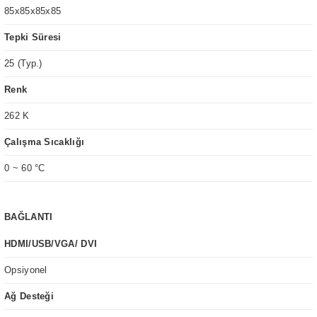
85x85x85x85
Tepki Süresi
25 (Typ.)
Renk
262 K
Çalışma Sıcaklığı
0 ~ 60 °C
BAĞLANTI
HDMI/USB/VGA/ DVI
Opsiyonel
Ağ Desteği