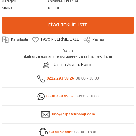
Kategori
Ankastre Ekranlar
Marka
TOCHI
FİYAT TEKLİFİ İSTE
Karşılaştır
Paylaş
Ya da
ilgili ürün uzmanı ile görüşerek daha hızlı teklif alın
Uzman Zeynep Hanım;
0212 293 58 26
08:00 - 18:00
0530 238 95 57
08:00 - 18:00
info@erpateknoloji.com
Canlı Sohbet
08:00 - 18:00