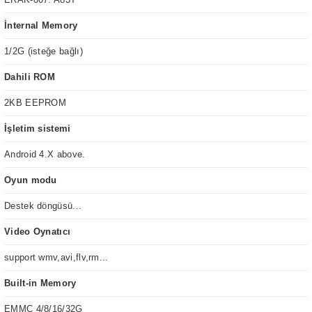
İnternal Memory
1/2G (isteğe bağlı)
Dahili ROM
2KB EEPROM
İşletim sistemi
Android 4.X above.
Oyun modu
Destek döngüsü...
Video Oynatıcı
support wmv,avi,flv,rm...
Built-in Memory
EMMC 4/8/16/32G