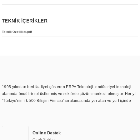
TEKNİK İÇERİKLER
Teknik Özellikler.pdf
1995 yılından beri faaliyet gösteren ERPA Teknoloji, endüstriyel teknoloji
alanında öncü bir rol üstlenmiş ve sektörde çözüm merkezi olmuştur. Her yıl
"Türkiye'nin ilk 500 Bilişim Firması" sıralamasında yer alan ve yurt içinde
birçok başarılı proje gerçekleştiren ERPA Teknoloji, aynı zamanda yurt
dışında da kurduğu tedarik ağı ile farklı lokasyonlarda da hizmet
sunmaktadır. Türkiye'deki ilk monitör ve printer laboratuvarını kuran ERPA
Teknoloji, görüntüleme teknolojileri konusunda edindiği bilgi birikimini
Online Destek
TOCHI markası altında kendi ürettiği ürünlerde kullanmıştır. Günümüzde
Canlı Sohbet