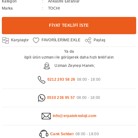
Kategori
Ankastre Ekranlar
Marka
TOCHI
FİYAT TEKLİFİ İSTE
Karşılaştır
Paylaş
Ya da
ilgili ürün uzmanı ile görüşerek daha hızlı teklif alın
Uzman Zeynep Hanım;
0212 293 58 26
08:00 - 18:00
0530 238 95 57
08:00 - 18:00
info@erpateknoloji.com
Canlı Sohbet
08:00 - 18:00