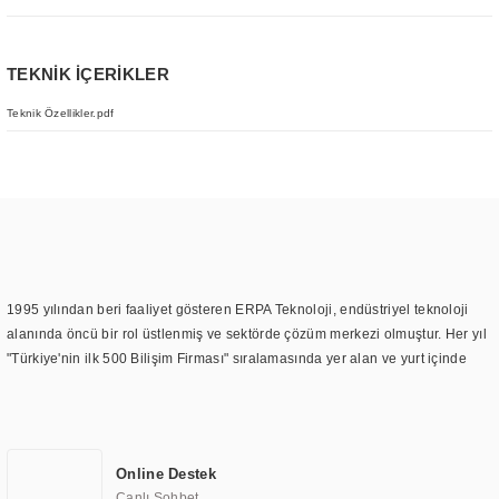
TEKNİK İÇERİKLER
Teknik Özellikler.pdf
1995 yılından beri faaliyet gösteren ERPA Teknoloji, endüstriyel teknoloji
alanında öncü bir rol üstlenmiş ve sektörde çözüm merkezi olmuştur. Her yıl
"Türkiye'nin ilk 500 Bilişim Firması" sıralamasında yer alan ve yurt içinde
birçok başarılı proje gerçekleştiren ERPA Teknoloji, aynı zamanda yurt
dışında da kurduğu tedarik ağı ile farklı lokasyonlarda da hizmet
sunmaktadır. Türkiye'deki ilk monitör ve printer laboratuvarını kuran ERPA
Teknoloji, görüntüleme teknolojileri konusunda edindiği bilgi birikimini
Online Destek
TOCHI markası altında kendi ürettiği ürünlerde kullanmıştır. Günümüzde
Canlı Sohbet