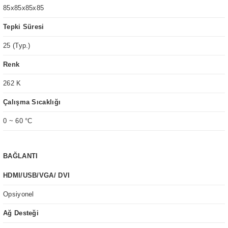
85x85x85x85
Tepki Süresi
25 (Typ.)
Renk
262 K
Çalışma Sıcaklığı
0 ~ 60 °C
BAĞLANTI
HDMI/USB/VGA/ DVI
Opsiyonel
Ağ Desteği