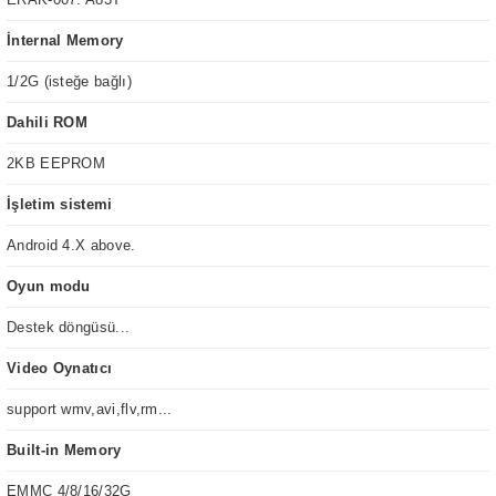
İnternal Memory
1/2G (isteğe bağlı)
Dahili ROM
2KB EEPROM
İşletim sistemi
Android 4.X above.
Oyun modu
Destek döngüsü...
Video Oynatıcı
support wmv,avi,flv,rm...
Built-in Memory
EMMC 4/8/16/32G