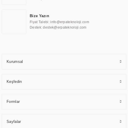
eğitim, havacılık, restoran, otel, mağaza, sağlık, savunma sanayi ve ulaşım
gibi farklı sektörlerle çalışmaktadır. Her bir sektöre özel ihtiyaçları anlamak
Bize Yazın
ve karşılamak için özelleştirilmiş çözümler geliştirmek, ERPA Teknoloji'nin
Fiyat Talebi: info@erpateknoloji.com
uzmanlık alanları arasında yer almaktadır. ERPA Teknoloji, uluslararası
Destek: destek@erpateknoloji.com
standartlarda kalite belgelerine ve sertifikalara sahip olup, etik değerlere
bağlı bir şekilde hareket etmektedir. Kaliteli ekipmanı, uzman kadroları,
yılların getirdiği bilgi ve tecrübe ile birleştiren ERPA Teknoloji, özel
çözümleri ile iş ortaklarının öne çıkmasına ve sürekli gelişimine katkı
sağlamaktadır.
Kurumsal
Keşfedin
Formlar
Sayfalar