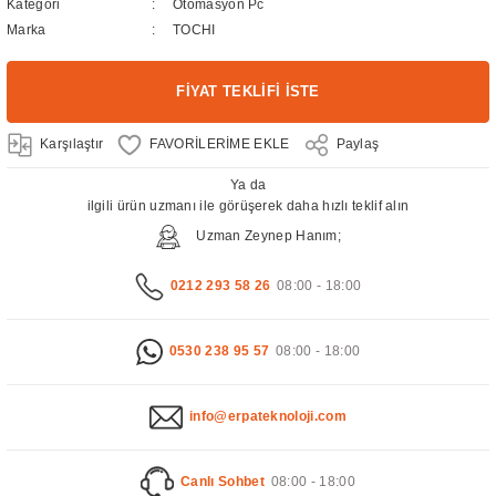
Kategori
Otomasyon Pc
Marka
TOCHI
FİYAT TEKLİFİ İSTE
Karşılaştır
Paylaş
Ya da
ilgili ürün uzmanı ile görüşerek daha hızlı teklif alın
Uzman Zeynep Hanım;
0212 293 58 26
08:00 - 18:00
0530 238 95 57
08:00 - 18:00
info@erpateknoloji.com
Canlı Sohbet
08:00 - 18:00