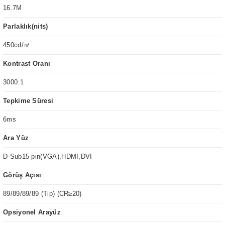
16.7M
Parlaklık(nits)
450cd/㎡
Kontrast Oranı
3000:1
Tepkime Süresi
6ms
Ara Yüz
D-Sub15 pin(VGA),HDMI,DVI
Görüş Açısı
89/89/89/89 (Tip) (CR≥20)
Opsiyonel Arayüz