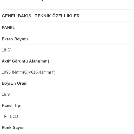
GENEL BAKIŞ
TEKNİK ÖZELLİKLER
PANEL
Ekran Boyutu
18.5"
Aktif Görüntü Alanı(mm)
1095.84mm(G)×616.41mm(Y)
Boy/En Oranı
16:9
Panel Tipi
TFT-LCD
Renk Sayısı