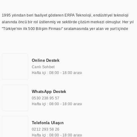
1995 yılından beri faaliyet gösteren ERPA Teknoloji, endüstriyel teknoloji
alanında öncü bir rol üstlenmiş ve sektörde çözüm merkezi olmuştur. Her yıl
"Türkiye'nin ilk 500 Bilişim Firması" sıralamasında yer alan ve yurt içinde
birçok başarılı proje gerçekleştiren ERPA Teknoloji, aynı zamanda yurt
dışında da kurduğu tedarik ağı ile farklı lokasyonlarda da hizmet
sunmaktadır. Türkiye'deki ilk monitör ve printer laboratuvarını kuran ERPA
Teknoloji, görüntüleme teknolojileri konusunda edindiği bilgi birikimini
Online Destek
TOCHI markası altında kendi ürettiği ürünlerde kullanmıştır. Günümüzde
Canlı Sohbet
TOCHI; videowall, digital signage, kiosk, totem, akıllı durak ekranı, araç içi
Hafta içi : 08:00 - 18:00 arası
ekran, asansör ekranı, digital menüboard, marin ekran, medikal ekran,
savunma sanayi ekranı, ayna/TV ekranları, CNC ekranı, toplantı odası
ekranları, endüstriyel ekranlar, kapı önü bilgi ekranları, panel PC,
WhatsApp Destek
endüstriyel Panel PC, mini PC, endüstriyel mini PC ve akıllı bina sistemleri
0530 238 95 57
gibi çözümleri 4.5" ile 110” boyutları arasında üretebilirken, ayrıca standart
Hafta içi : 08:00 - 18:00 arası
dışı olan görüntüleme sistemlerini de başarıyla projelendirme ve üretme
kapasitesine de sahiptir.
Telefonla Ulaşın
0212 293 58 26
ERPA Teknoloji, geniş bir yelpazede sektörlerle işbirliği yaparak çeşitli
Hafta içi : 08:00 - 18:00 arası
çözümler sunmaktadır. Bu kapsamda, akıllı bina, AVM, sinema, finans,