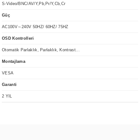
S-Video/BNC/AV/Y,Pb,Pr/Y,Cb,Cr
Güç
AC100V～240V 50HZ/ 60HZ/ 75HZ
OSD Kontrolleri
Otomatik Parlaklık, Parlaklık, Kontrast...
Montajlama
VESA
Garanti
2 YIL