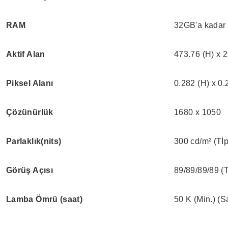
RAM
32GB'a kadar
Aktif Alan
473.76 (H) x 
Piksel Alanı
0.282 (H) x 0
Çözünürlük
1680 x 1050
Parlaklık(nits)
300 cd/m² (Tİp
Görüş Açısı
89/89/89/89 (T
Lamba Ömrü (saat)
50 K (Min.) (S