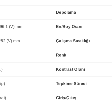
Depolama
296.1 (V) mm
En/Boy Oranı
.282 (V) mm
Çalışma Sıcaklığı
Renk
.)
Kontrast Oranı
ip)
Tepkime Süresi
aat)
Giriş/Çıkış