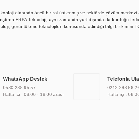
eknoloji alanında öncü bir rol üstlenmiş ve sektörde çözüm merkezi ol
kleştiren ERPA Teknoloji, aynı zamanda yurt dışında da kurduğu tedar
loji, görüntüleme teknolojileri konusunda edindiği bilgi birikimini T
ı durak ekranı, araç içi ekran, asansör ekranı, digital menüboard,
ar, kapı önü bilgi ekranları, panel PC, endüstriyel Panel PC, mini PC,
an görüntüleme sistemlerini de başarıyla projelendirme ve üretme kapa
çeşitli çözümler sunmaktadır. Bu kapsamda, akıllı bina, AVM, sinema, 
 bir sektöre özel ihtiyaçları anlamak ve karşılamak için özelleştiri
 kalite belgelerine ve sertifikalara sahip olup, etik değerlere bağlı
WhatsApp Destek
Telefonla Ul
zel çözümleri ile iş ortaklarının öne çıkmasına ve sürekli gelişimine k
0530 238 95 57
0212 293 58 2
Hafta içi : 08:00 - 18:00 arası
Hafta içi : 08:0