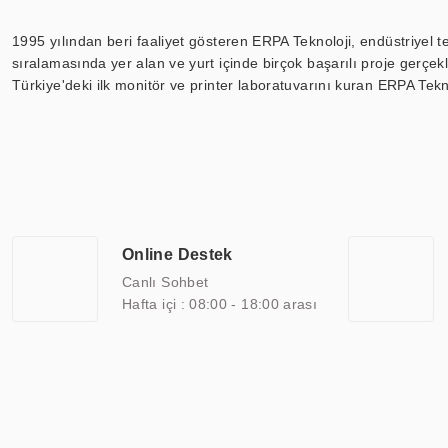
1995 yılından beri faaliyet gösteren ERPA Teknoloji, endüstriyel t
sıralamasında yer alan ve yurt içinde birçok başarılı proje gerçe
Türkiye'deki ilk monitör ve printer laboratuvarını kuran ERPA Tekno
Günümüzde TOCHI; videowall, digital signage, kiosk, totem, akıll
ekranları, CNC ekranı, toplantı odası ekranları, endüstriyel ekranl
ile 110” boyutları arasında üretebilirken, ayrıca standart dışı ol
ERPA Teknoloji, geniş bir yelpazede sektörlerle işbirliği yaparak 
savunma sanayi ve ulaşım gibi farklı sektörlerle çalışmaktadır. Her
arasında yer almaktadır. ERPA Teknoloji, uluslararası standartlarda
Online Destek
yılların getirdiği bilgi ve tecrübe ile birleştiren ERPA Teknoloji, ö
Canlı Sohbet
Hafta içi : 08:00 - 18:00 arası