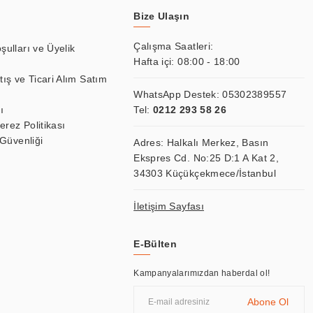
Bize Ulaşın
Çalışma Saatleri:
şulları ve Üyelik
Hafta içi: 08:00 - 18:00
tış ve Ticari Alım Satım
WhatsApp Destek:
05302389557
ı
Tel:
0212 293 58 26
Çerez Politikası
 Güvenliği
Adres: Halkalı Merkez, Basın
Ekspres Cd. No:25 D:1 A Kat 2,
34303 Küçükçekmece/İstanbul
İletişim Sayfası
E-Bülten
Kampanyalarımızdan haberdal ol!
Abone Ol