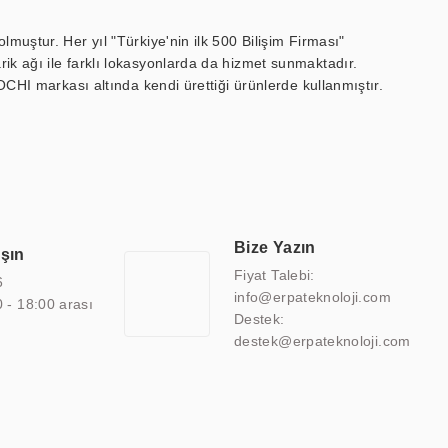
muştur. Her yıl "Türkiye'nin ilk 500 Bilişim Firması"
ik ağı ile farklı lokasyonlarda da hizmet sunmaktadır.
OCHI markası altında kendi ürettiği ürünlerde kullanmıştır.
 marin ekran, medikal ekran, savunma sanayi ekranı, ayna/TV
 endüstriyel mini PC ve akıllı bina sistemleri gibi çözümleri 4.5"
sitesine de sahiptir.
finans, eğitim, havacılık, restoran, otel, mağaza, sağlık,
lmiş çözümler geliştirmek, ERPA Teknoloji'nin uzmanlık alanları
 bir şekilde hareket etmektedir. Kaliteli ekipmanı, uzman kadroları,
Bize Yazın
aşın
atkı sağlamaktadır.
Fiyat Talebi:
6
info@erpateknoloji.com
0 - 18:00 arası
Destek:
destek@erpateknoloji.com