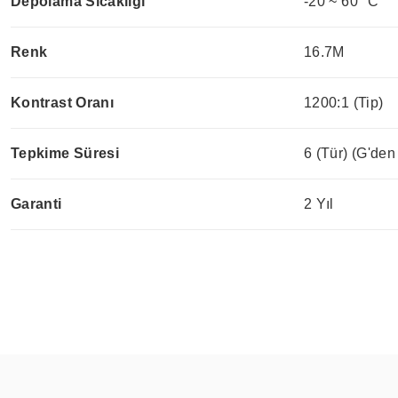
Depolama Sıcaklığı
-20 ~ 60 °C
Renk
16.7M
Kontrast Oranı
1200:1 (Tip)
Tepkime Süresi
6 (Tür) (G'den
Garanti
2 Yıl