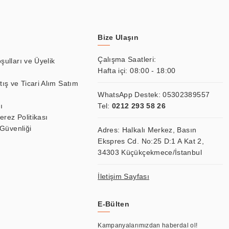
Bize Ulaşın
Çalışma Saatleri:
şulları ve Üyelik
Hafta içi: 08:00 - 18:00
tış ve Ticari Alım Satım
WhatsApp Destek:
05302389557
ı
Tel:
0212 293 58 26
Çerez Politikası
 Güvenliği
Adres: Halkalı Merkez, Basın
Ekspres Cd. No:25 D:1 A Kat 2,
34303 Küçükçekmece/İstanbul
İletişim Sayfası
E-Bülten
Kampanyalarımızdan haberdal ol!