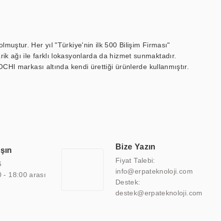
muştur. Her yıl "Türkiye'nin ilk 500 Bilişim Firması"
ik ağı ile farklı lokasyonlarda da hizmet sunmaktadır.
OCHI markası altında kendi ürettiği ürünlerde kullanmıştır.
 marin ekran, medikal ekran, savunma sanayi ekranı, ayna/TV
 endüstriyel mini PC ve akıllı bina sistemleri gibi çözümleri 4.5"
sitesine de sahiptir.
finans, eğitim, havacılık, restoran, otel, mağaza, sağlık,
lmiş çözümler geliştirmek, ERPA Teknoloji'nin uzmanlık alanları
 bir şekilde hareket etmektedir. Kaliteli ekipmanı, uzman kadroları,
Bize Yazın
aşın
atkı sağlamaktadır.
Fiyat Talebi:
6
info@erpateknoloji.com
0 - 18:00 arası
Destek:
destek@erpateknoloji.com