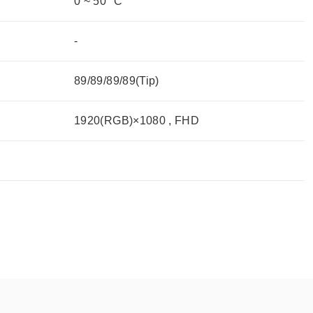
0 ~ 50 °C
-
89/89/89/89(Tip)
1920(RGB)×1080 , FHD