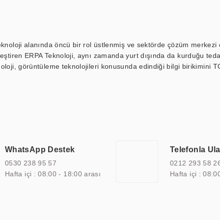
eknoloji alanında öncü bir rol üstlenmiş ve sektörde çözüm merkezi ol
kleştiren ERPA Teknoloji, aynı zamanda yurt dışında da kurduğu tedar
loji, görüntüleme teknolojileri konusunda edindiği bilgi birikimini T
ı durak ekranı, araç içi ekran, asansör ekranı, digital menüboard,
ar, kapı önü bilgi ekranları, panel PC, endüstriyel Panel PC, mini PC,
an görüntüleme sistemlerini de başarıyla projelendirme ve üretme kapa
çeşitli çözümler sunmaktadır. Bu kapsamda, akıllı bina, AVM, sinema, 
 bir sektöre özel ihtiyaçları anlamak ve karşılamak için özelleştiri
 kalite belgelerine ve sertifikalara sahip olup, etik değerlere bağlı
WhatsApp Destek
Telefonla Ul
zel çözümleri ile iş ortaklarının öne çıkmasına ve sürekli gelişimine k
0530 238 95 57
0212 293 58 2
Hafta içi : 08:00 - 18:00 arası
Hafta içi : 08:0