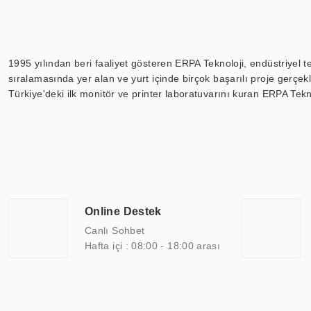
1995 yılından beri faaliyet gösteren ERPA Teknoloji, endüstriyel t
sıralamasında yer alan ve yurt içinde birçok başarılı proje gerçe
Türkiye'deki ilk monitör ve printer laboratuvarını kuran ERPA Tekno
Günümüzde TOCHI; videowall, digital signage, kiosk, totem, akıll
ekranları, CNC ekranı, toplantı odası ekranları, endüstriyel ekranl
ile 110” boyutları arasında üretebilirken, ayrıca standart dışı ol
ERPA Teknoloji, geniş bir yelpazede sektörlerle işbirliği yaparak 
savunma sanayi ve ulaşım gibi farklı sektörlerle çalışmaktadır. Her
arasında yer almaktadır. ERPA Teknoloji, uluslararası standartlarda
Online Destek
yılların getirdiği bilgi ve tecrübe ile birleştiren ERPA Teknoloji, ö
Canlı Sohbet
Hafta içi : 08:00 - 18:00 arası