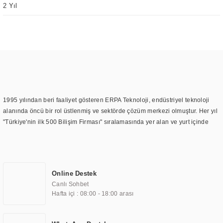
2 Yıl
1995 yılından beri faaliyet gösteren ERPA Teknoloji, endüstriyel teknoloji
alanında öncü bir rol üstlenmiş ve sektörde çözüm merkezi olmuştur. Her yıl
"Türkiye'nin ilk 500 Bilişim Firması" sıralamasında yer alan ve yurt içinde
birçok başarılı proje gerçekleştiren ERPA Teknoloji, aynı zamanda yurt
dışında da kurduğu tedarik ağı ile farklı lokasyonlarda da hizmet
sunmaktadır. Türkiye'deki ilk monitör ve printer laboratuvarını kuran ERPA
Teknoloji, görüntüleme teknolojileri konusunda edindiği bilgi birikimini
Online Destek
TOCHI markası altında kendi ürettiği ürünlerde kullanmıştır. Günümüzde
Canlı Sohbet
TOCHI; videowall, digital signage, kiosk, totem, akıllı durak ekranı, araç içi
Hafta içi : 08:00 - 18:00 arası
ekran, asansör ekranı, digital menüboard, marin ekran, medikal ekran,
savunma sanayi ekranı, ayna/TV ekranları, CNC ekranı, toplantı odası
ekranları, endüstriyel ekranlar, kapı önü bilgi ekranları, panel PC,