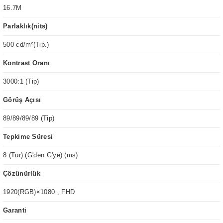
16.7M
Parlaklık(nits)
500 cd/m²(Tip.)
Kontrast Oranı
3000:1 (Tip)
Görüş Açısı
89/89/89/89 (Tip)
Tepkime Süresi
8 (Tür) (G'den G'ye) (ms)
Çözünürlük
1920(RGB)×1080 , FHD
Garanti