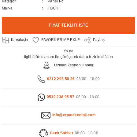
Kategori
Panel Pc
Marka
TOCHI
FİYAT TEKLİFİ İSTE
Karşılaştır
Paylaş
Ya da
ilgili ürün uzmanı ile görüşerek daha hızlı teklif alın
Uzman Zeynep Hanım;
0212 293 58 26
08:00 - 18:00
0530 238 95 57
08:00 - 18:00
info@erpateknoloji.com
Canlı Sohbet
08:00 - 18:00