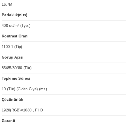
16.7M
Parlaklık(nits)
400 cd/m² (Typ.)
Kontrast Oranı
1100:1 (Tip)
Görüş Açısı
85/85/80/80 (Tür)
Tepkime Süresi
10 (Tür) (G'den G'ye) (ms)
Çözünürlük
1920(RGB)×1080 , FHD
Garanti