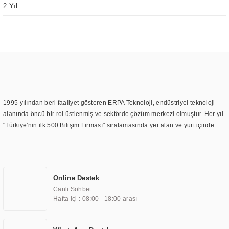
2 Yıl
1995 yılından beri faaliyet gösteren ERPA Teknoloji, endüstriyel teknoloji
alanında öncü bir rol üstlenmiş ve sektörde çözüm merkezi olmuştur. Her yıl
"Türkiye'nin ilk 500 Bilişim Firması" sıralamasında yer alan ve yurt içinde
birçok başarılı proje gerçekleştiren ERPA Teknoloji, aynı zamanda yurt
dışında da kurduğu tedarik ağı ile farklı lokasyonlarda da hizmet
sunmaktadır. Türkiye'deki ilk monitör ve printer laboratuvarını kuran ERPA
Teknoloji, görüntüleme teknolojileri konusunda edindiği bilgi birikimini
Online Destek
TOCHI markası altında kendi ürettiği ürünlerde kullanmıştır. Günümüzde
Canlı Sohbet
TOCHI; videowall, digital signage, kiosk, totem, akıllı durak ekranı, araç içi
Hafta içi : 08:00 - 18:00 arası
ekran, asansör ekranı, digital menüboard, marin ekran, medikal ekran,
savunma sanayi ekranı, ayna/TV ekranları, CNC ekranı, toplantı odası
ekranları, endüstriyel ekranlar, kapı önü bilgi ekranları, panel PC,