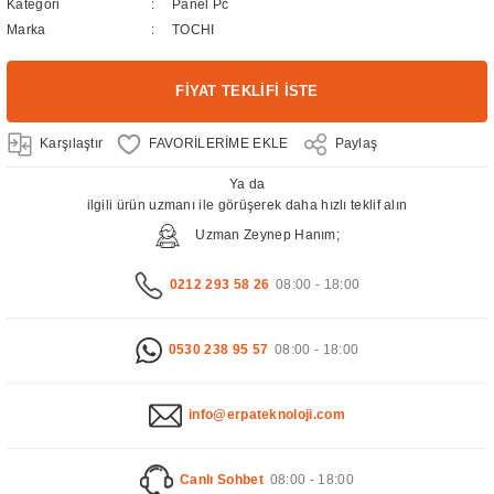
Kategori
Panel Pc
Marka
TOCHI
FİYAT TEKLİFİ İSTE
Karşılaştır
Paylaş
Ya da
ilgili ürün uzmanı ile görüşerek daha hızlı teklif alın
Uzman Zeynep Hanım;
0212 293 58 26
08:00 - 18:00
0530 238 95 57
08:00 - 18:00
info@erpateknoloji.com
Canlı Sohbet
08:00 - 18:00