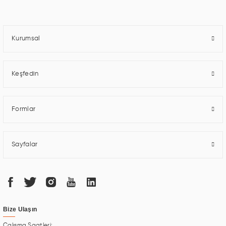
ile iş ortaklarının öne çıkmasına ve sürekli gelişimine katkı sağlamaktadır.
Kurumsal
Keşfedin
Formlar
Sayfalar
Bize Ulaşın
Çalışma Saatleri: