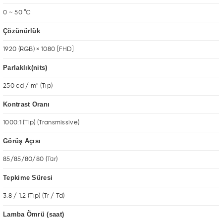
0 ~ 50 °C
Çözünürlük
1920 (RGB) × 1080 [FHD]
Parlaklık(nits)
250 cd / m² (Tip)
Kontrast Oranı
1000:1 (Tip) (Transmissive)
Görüş Açısı
85/85/80/80 (Tür)
Tepkime Süresi
3.8 / 1.2 (Tip) (Tr / Td)
Lamba Ömrü (saat)