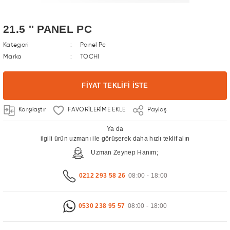
21.5 '' PANEL PC
Kategori
Panel Pc
Marka
TOCHI
FİYAT TEKLİFİ İSTE
Karşılaştır
Paylaş
Ya da
ilgili ürün uzmanı ile görüşerek daha hızlı teklif alın
Uzman Zeynep Hanım;
0212 293 58 26
08:00 - 18:00
0530 238 95 57
08:00 - 18:00