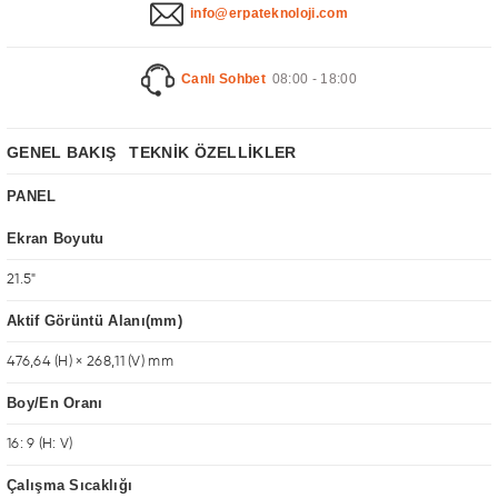
info@erpateknoloji.com
Canlı Sohbet
08:00 - 18:00
GENEL BAKIŞ
TEKNİK ÖZELLİKLER
PANEL
Ekran Boyutu
21.5"
Aktif Görüntü Alanı(mm)
476,64 (H) × 268,11 (V) mm
Boy/En Oranı
16: 9 (H: V)
Çalışma Sıcaklığı