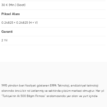
30 K (Min.) (Saat)
Piksel Alanı
0.24825 × 0.24825 (H × V)
Garanti
2 Yıl
1995 yılından beri faaliyet gösteren ERPA Teknoloji, endüstriyel teknoloji
alanında öncü bir rol üstlenmiş ve sektörde çözüm merkezi olmuştur. Her yıl
"Türkiye'nin ilk 500 Bilişim Firması" sıralamasında yer alan ve yurt içinde
birçok başarılı proje gerçekleştiren ERPA Teknoloji, aynı zamanda yurt
dışında da kurduğu tedarik ağı ile farklı lokasyonlarda da hizmet