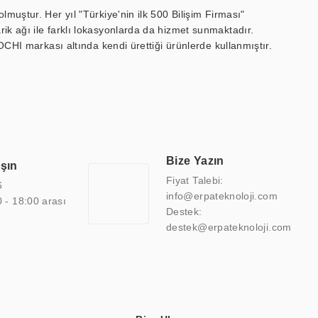
muştur. Her yıl "Türkiye'nin ilk 500 Bilişim Firması"
ik ağı ile farklı lokasyonlarda da hizmet sunmaktadır.
OCHI markası altında kendi ürettiği ürünlerde kullanmıştır.
 marin ekran, medikal ekran, savunma sanayi ekranı, ayna/TV
 endüstriyel mini PC ve akıllı bina sistemleri gibi çözümleri 4.5"
sitesine de sahiptir.
finans, eğitim, havacılık, restoran, otel, mağaza, sağlık,
lmiş çözümler geliştirmek, ERPA Teknoloji'nin uzmanlık alanları
 bir şekilde hareket etmektedir. Kaliteli ekipmanı, uzman kadroları,
Bize Yazın
aşın
atkı sağlamaktadır.
Fiyat Talebi:
6
info@erpateknoloji.com
0 - 18:00 arası
Destek:
destek@erpateknoloji.com