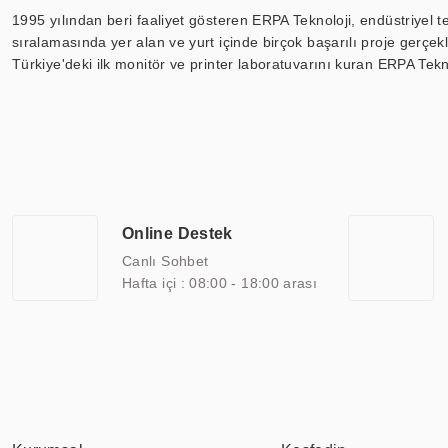
1995 yılından beri faaliyet gösteren ERPA Teknoloji, endüstriyel t
sıralamasında yer alan ve yurt içinde birçok başarılı proje gerçe
Türkiye'deki ilk monitör ve printer laboratuvarını kuran ERPA Tekno
Günümüzde TOCHI; videowall, digital signage, kiosk, totem, akıll
ekranları, CNC ekranı, toplantı odası ekranları, endüstriyel ekranl
ile 110” boyutları arasında üretebilirken, ayrıca standart dışı ol
ERPA Teknoloji, geniş bir yelpazede sektörlerle işbirliği yaparak 
savunma sanayi ve ulaşım gibi farklı sektörlerle çalışmaktadır. Her
arasında yer almaktadır. ERPA Teknoloji, uluslararası standartlarda
Online Destek
yılların getirdiği bilgi ve tecrübe ile birleştiren ERPA Teknoloji, ö
Canlı Sohbet
Hafta içi : 08:00 - 18:00 arası