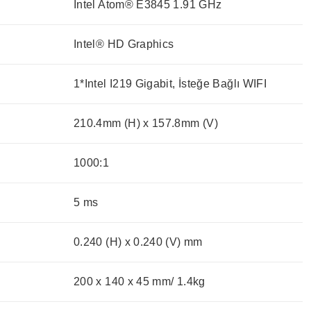
Intel Atom® E3845 1.91 GHz
Intel® HD Graphics
1*Intel I219 Gigabit, İsteğe Bağlı WIFI
210.4mm (H) x 157.8mm (V)
1000:1
5 ms
0.240 (H) x 0.240 (V) mm
200 x 140 x 45 mm/ 1.4kg