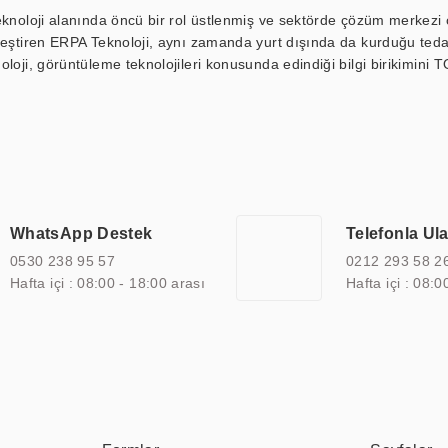
eknoloji alanında öncü bir rol üstlenmiş ve sektörde çözüm merkezi ol
kleştiren ERPA Teknoloji, aynı zamanda yurt dışında da kurduğu tedar
loji, görüntüleme teknolojileri konusunda edindiği bilgi birikimini T
ı durak ekranı, araç içi ekran, asansör ekranı, digital menüboard,
ar, kapı önü bilgi ekranları, panel PC, endüstriyel Panel PC, mini PC,
an görüntüleme sistemlerini de başarıyla projelendirme ve üretme kapa
çeşitli çözümler sunmaktadır. Bu kapsamda, akıllı bina, AVM, sinema, 
 bir sektöre özel ihtiyaçları anlamak ve karşılamak için özelleştiri
 kalite belgelerine ve sertifikalara sahip olup, etik değerlere bağlı
WhatsApp Destek
Telefonla Ul
zel çözümleri ile iş ortaklarının öne çıkmasına ve sürekli gelişimine k
0530 238 95 57
0212 293 58 2
Hafta içi : 08:00 - 18:00 arası
Hafta içi : 08:0