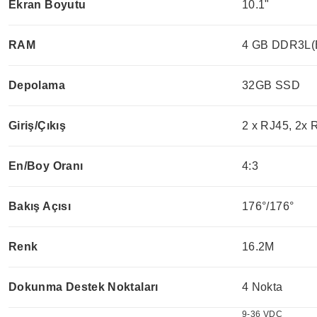
Ekran Boyutu
10.1"
RAM
4 GB DDR3L(E
Depolama
32GB SSD
Giriş/Çıkış
2 x RJ45, 2x 
En/Boy Oranı
4:3
Bakış Açısı
176°/176°
Renk
16.2M
Dokunma Destek Noktaları
4 Nokta
9-36 VDC