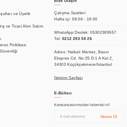
Bize Ulaşın
Çalışma Saatleri:
şulları ve Üyelik
Hafta içi: 08:00 - 18:00
tış ve Ticari Alım Satım
WhatsApp Destek:
05302389557
ı
Tel:
0212 293 58 26
Çerez Politikası
 Güvenliği
Adres: Halkalı Merkez, Basın
Ekspres Cd. No:25 D:1 A Kat 2,
34303 Küçükçekmece/İstanbul
İletişim Sayfası
E-Bülten
Kampanyalarımızdan haberdal ol!
Abone Ol