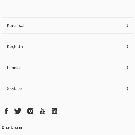
yılların getirdiği bilgi ve tecrübe ile birleştiren ERPA Teknoloji, özel
çözümleri ile iş ortaklarının öne çıkmasına ve sürekli gelişimine katkı
sağlamaktadır.
Kurumsal
Keşfedin
Formlar
Sayfalar
Bize Ulaşın