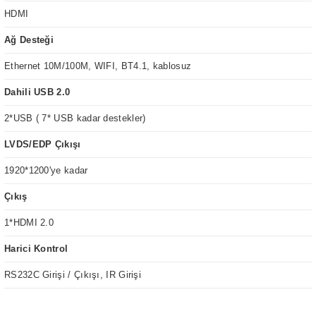
HDMI
Ağ Desteği
Ethernet 10M/100M, WIFI, BT4.1, kablosuz
Dahili USB 2.0
2*USB ( 7* USB kadar destekler)
LVDS/EDP Çıkışı
1920*1200'ye kadar
Çıkış
1*HDMI 2.0
Harici Kontrol
RS232C Girişi / Çıkışı, IR Girişi