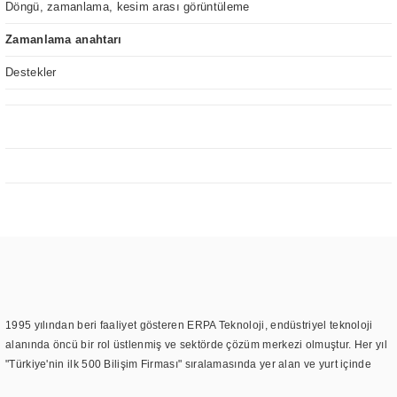
Döngü, zamanlama, kesim arası görüntüleme
Zamanlama anahtarı
Destekler
1995 yılından beri faaliyet gösteren ERPA Teknoloji, endüstriyel teknoloji
alanında öncü bir rol üstlenmiş ve sektörde çözüm merkezi olmuştur. Her yıl
"Türkiye'nin ilk 500 Bilişim Firması" sıralamasında yer alan ve yurt içinde
birçok başarılı proje gerçekleştiren ERPA Teknoloji, aynı zamanda yurt