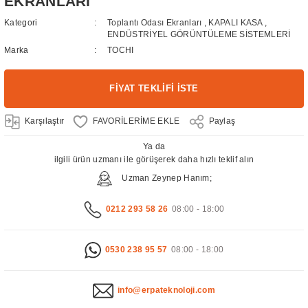
EKRANLARI
Kategori
Toplantı Odası Ekranları
,
KAPALI KASA
,
ENDÜSTRİYEL GÖRÜNTÜLEME SİSTEMLERİ
Marka
TOCHI
FİYAT TEKLİFİ İSTE
Karşılaştır
Paylaş
Ya da
ilgili ürün uzmanı ile görüşerek daha hızlı teklif alın
Uzman Zeynep Hanım;
0212 293 58 26
08:00 - 18:00
0530 238 95 57
08:00 - 18:00
info@erpateknoloji.com