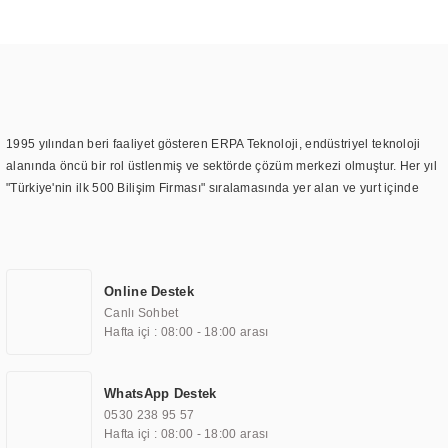
1995 yılından beri faaliyet gösteren ERPA Teknoloji, endüstriyel teknoloji
alanında öncü bir rol üstlenmiş ve sektörde çözüm merkezi olmuştur. Her yıl
"Türkiye'nin ilk 500 Bilişim Firması" sıralamasında yer alan ve yurt içinde
birçok başarılı proje gerçekleştiren ERPA Teknoloji, aynı zamanda yurt
dışında da kurduğu tedarik ağı ile farklı lokasyonlarda da hizmet
sunmaktadır. Türkiye'deki ilk monitör ve printer laboratuvarını kuran ERPA
Teknoloji, görüntüleme teknolojileri konusunda edindiği bilgi birikimini
Online Destek
TOCHI markası altında kendi ürettiği ürünlerde kullanmıştır. Günümüzde
Canlı Sohbet
TOCHI; videowall, digital signage, kiosk, totem, akıllı durak ekranı, araç içi
Hafta içi : 08:00 - 18:00 arası
ekran, asansör ekranı, digital menüboard, marin ekran, medikal ekran,
savunma sanayi ekranı, ayna/TV ekranları, CNC ekranı, toplantı odası
ekranları, endüstriyel ekranlar, kapı önü bilgi ekranları, panel PC,
WhatsApp Destek
endüstriyel Panel PC, mini PC, endüstriyel mini PC ve akıllı bina sistemleri
0530 238 95 57
gibi çözümleri 4.5" ile 110” boyutları arasında üretebilirken, ayrıca standart
Hafta içi : 08:00 - 18:00 arası