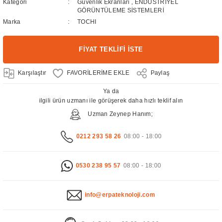
Kategori
Güvenlik Ekranları
,
ENDÜSTRİYEL
GÖRÜNTÜLEME SİSTEMLERİ
Marka
TOCHI
FİYAT TEKLİFİ İSTE
Karşılaştır
Paylaş
Ya da
ilgili ürün uzmanı ile görüşerek daha hızlı teklif alın
Uzman Zeynep Hanım;
0212 293 58 26
08:00 - 18:00
0530 238 95 57
08:00 - 18:00
info@erpateknoloji.com