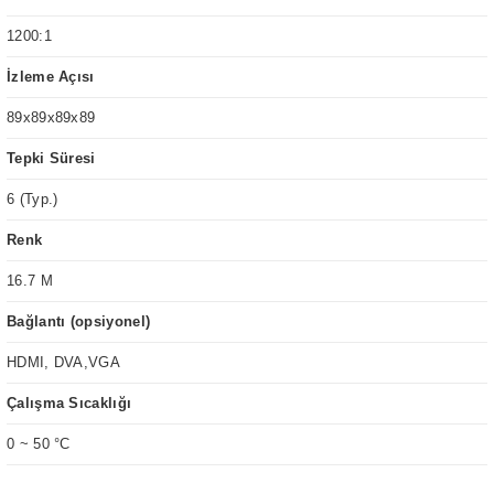
1200:1
İzleme Açısı
89x89x89x89
Tepki Süresi
6 (Typ.)
Renk
16.7 M
Bağlantı (opsiyonel)
HDMI, DVA,VGA
Çalışma Sıcaklığı
0 ~ 50 °C