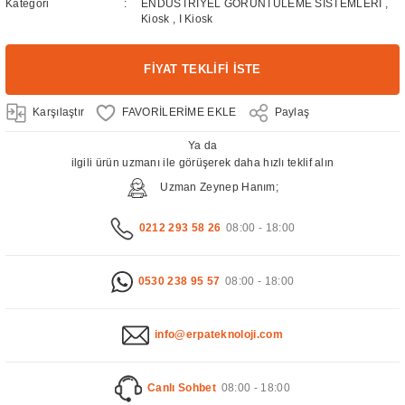
Kategori
ENDÜSTRİYEL GÖRÜNTÜLEME SİSTEMLERİ
,
Kiosk
,
I Kiosk
FİYAT TEKLİFİ İSTE
Karşılaştır
Paylaş
Ya da
ilgili ürün uzmanı ile görüşerek daha hızlı teklif alın
Uzman Zeynep Hanım;
0212 293 58 26
08:00 - 18:00
0530 238 95 57
08:00 - 18:00
info@erpateknoloji.com
Canlı Sohbet
08:00 - 18:00