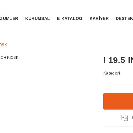
ÖZÜMLER
KURUMSAL
E-KATALOG
KARİYER
DESTE
IOSK
I 19.5
Kategori