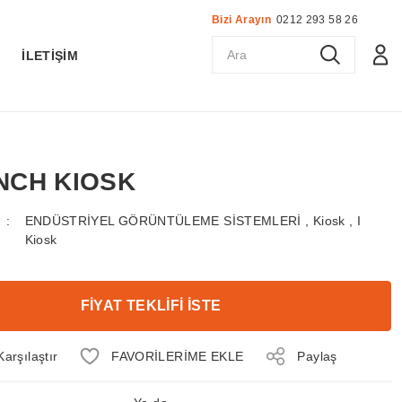
Bizi Arayın
0212 293 58 26
K
İLETİŞİM
 INCH KIOSK
ENDÜSTRİYEL GÖRÜNTÜLEME SİSTEMLERİ
,
Kiosk
,
I
Kiosk
FİYAT TEKLİFİ İSTE
Karşılaştır
Paylaş