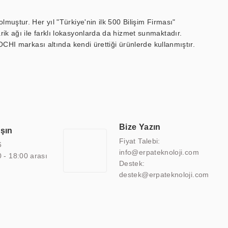
muştur. Her yıl "Türkiye'nin ilk 500 Bilişim Firması"
ik ağı ile farklı lokasyonlarda da hizmet sunmaktadır.
OCHI markası altında kendi ürettiği ürünlerde kullanmıştır.
 marin ekran, medikal ekran, savunma sanayi ekranı, ayna/TV
 endüstriyel mini PC ve akıllı bina sistemleri gibi çözümleri 4.5"
sitesine de sahiptir.
finans, eğitim, havacılık, restoran, otel, mağaza, sağlık,
lmiş çözümler geliştirmek, ERPA Teknoloji'nin uzmanlık alanları
 bir şekilde hareket etmektedir. Kaliteli ekipmanı, uzman kadroları,
Bize Yazın
aşın
atkı sağlamaktadır.
Fiyat Talebi:
6
info@erpateknoloji.com
0 - 18:00 arası
Destek:
destek@erpateknoloji.com