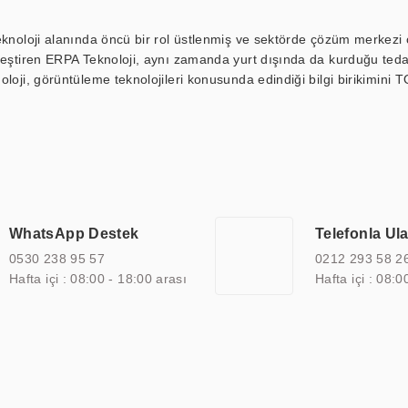
eknoloji alanında öncü bir rol üstlenmiş ve sektörde çözüm merkezi ol
kleştiren ERPA Teknoloji, aynı zamanda yurt dışında da kurduğu tedar
loji, görüntüleme teknolojileri konusunda edindiği bilgi birikimini T
ı durak ekranı, araç içi ekran, asansör ekranı, digital menüboard,
ar, kapı önü bilgi ekranları, panel PC, endüstriyel Panel PC, mini PC,
an görüntüleme sistemlerini de başarıyla projelendirme ve üretme kapa
çeşitli çözümler sunmaktadır. Bu kapsamda, akıllı bina, AVM, sinema, 
 bir sektöre özel ihtiyaçları anlamak ve karşılamak için özelleştiri
 kalite belgelerine ve sertifikalara sahip olup, etik değerlere bağlı
WhatsApp Destek
Telefonla Ul
zel çözümleri ile iş ortaklarının öne çıkmasına ve sürekli gelişimine k
0530 238 95 57
0212 293 58 2
Hafta içi : 08:00 - 18:00 arası
Hafta içi : 08:0