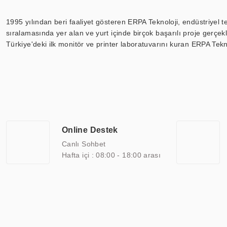
1995 yılından beri faaliyet gösteren ERPA Teknoloji, endüstriyel t
sıralamasında yer alan ve yurt içinde birçok başarılı proje gerçe
Türkiye'deki ilk monitör ve printer laboratuvarını kuran ERPA Tekno
Günümüzde TOCHI; videowall, digital signage, kiosk, totem, akıll
ekranları, CNC ekranı, toplantı odası ekranları, endüstriyel ekranl
ile 110” boyutları arasında üretebilirken, ayrıca standart dışı ol
ERPA Teknoloji, geniş bir yelpazede sektörlerle işbirliği yaparak 
savunma sanayi ve ulaşım gibi farklı sektörlerle çalışmaktadır. Her
arasında yer almaktadır. ERPA Teknoloji, uluslararası standartlarda
Online Destek
yılların getirdiği bilgi ve tecrübe ile birleştiren ERPA Teknoloji, ö
Canlı Sohbet
Hafta içi : 08:00 - 18:00 arası