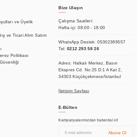
Bize Ulaşın
Çalışma Saatleri:
şulları ve Üyelik
Hafta içi: 08:00 - 18:00
tış ve Ticari Alım Satım
WhatsApp Destek:
05302389557
ı
Tel:
0212 293 58 26
Çerez Politikası
 Güvenliği
Adres: Halkalı Merkez, Basın
Ekspres Cd. No:25 D:1 A Kat 2,
34303 Küçükçekmece/İstanbul
İletişim Sayfası
E-Bülten
Kampanyalarımızdan haberdal ol!
Abone Ol