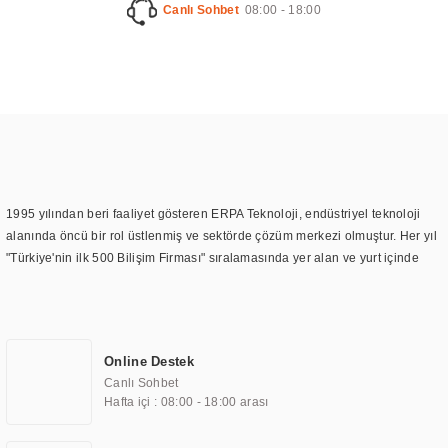
Canlı Sohbet
08:00 - 18:00
1995 yılından beri faaliyet gösteren ERPA Teknoloji, endüstriyel teknoloji
alanında öncü bir rol üstlenmiş ve sektörde çözüm merkezi olmuştur. Her yıl
"Türkiye'nin ilk 500 Bilişim Firması" sıralamasında yer alan ve yurt içinde
birçok başarılı proje gerçekleştiren ERPA Teknoloji, aynı zamanda yurt
dışında da kurduğu tedarik ağı ile farklı lokasyonlarda da hizmet
sunmaktadır. Türkiye'deki ilk monitör ve printer laboratuvarını kuran ERPA
Teknoloji, görüntüleme teknolojileri konusunda edindiği bilgi birikimini
Online Destek
TOCHI markası altında kendi ürettiği ürünlerde kullanmıştır. Günümüzde
Canlı Sohbet
TOCHI; videowall, digital signage, kiosk, totem, akıllı durak ekranı, araç içi
Hafta içi : 08:00 - 18:00 arası
ekran, asansör ekranı, digital menüboard, marin ekran, medikal ekran,
savunma sanayi ekranı, ayna/TV ekranları, CNC ekranı, toplantı odası