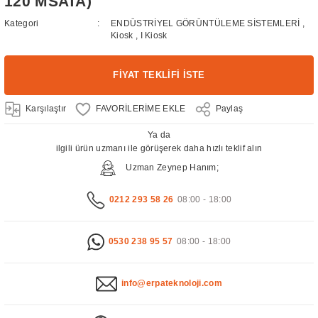
120 MSATA)
Kategori
ENDÜSTRİYEL GÖRÜNTÜLEME SİSTEMLERİ
,
Kiosk
,
I Kiosk
FİYAT TEKLİFİ İSTE
Karşılaştır
Paylaş
Ya da
ilgili ürün uzmanı ile görüşerek daha hızlı teklif alın
Uzman Zeynep Hanım;
0212 293 58 26
08:00 - 18:00
0530 238 95 57
08:00 - 18:00
info@erpateknoloji.com