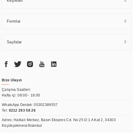
Keşfedin
Formlar
Sayfalar
Bize Ulaşın
Çalışma Saatleri:
Hafta içi: 08:00 - 18:00
WhatsApp Destek:
05302389557
Tel:
0212 293 58 26
Adres: Halkalı Merkez, Basın Ekspres Cd. No:25 D:1 A Kat 2, 34303
Küçükçekmece/İstanbul