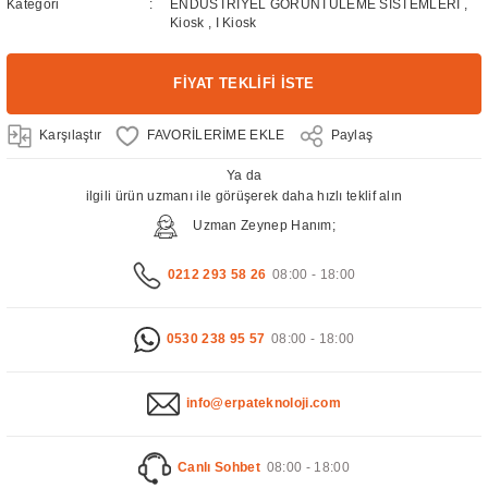
Kategori
ENDÜSTRİYEL GÖRÜNTÜLEME SİSTEMLERİ
,
Kiosk
,
I Kiosk
FİYAT TEKLİFİ İSTE
Karşılaştır
Paylaş
Ya da
ilgili ürün uzmanı ile görüşerek daha hızlı teklif alın
Uzman Zeynep Hanım;
0212 293 58 26
08:00 - 18:00
0530 238 95 57
08:00 - 18:00
info@erpateknoloji.com
Canlı Sohbet
08:00 - 18:00