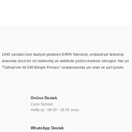
1995 yılından beri faaliyet gösteren ERPA Teknoloji, endüstriyel teknoloji
alanında öncü bir rol üstlenmiş ve sektörde çözüm merkezi olmuştur. Her yıl
"Türkiye'nin ilk 500 Bilişim Firması" sıralamasında yer alan ve yurt içinde
birçok başarılı proje gerçekleştiren ERPA Teknoloji, aynı zamanda yurt
dışında da kurduğu tedarik ağı ile farklı lokasyonlarda da hizmet
sunmaktadır. Türkiye'deki ilk monitör ve printer laboratuvarını kuran ERPA
Teknoloji, görüntüleme teknolojileri konusunda edindiği bilgi birikimini
Online Destek
TOCHI markası altında kendi ürettiği ürünlerde kullanmıştır. Günümüzde
Canlı Sohbet
TOCHI; videowall, digital signage, kiosk, totem, akıllı durak ekranı, araç içi
Hafta içi : 08:00 - 18:00 arası
ekran, asansör ekranı, digital menüboard, marin ekran, medikal ekran,
savunma sanayi ekranı, ayna/TV ekranları, CNC ekranı, toplantı odası
ekranları, endüstriyel ekranlar, kapı önü bilgi ekranları, panel PC,
WhatsApp Destek