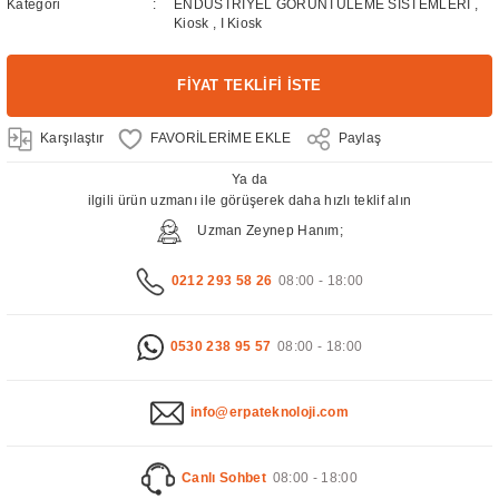
Kategori
ENDÜSTRİYEL GÖRÜNTÜLEME SİSTEMLERİ
,
Kiosk
,
I Kiosk
FİYAT TEKLİFİ İSTE
Karşılaştır
Paylaş
Ya da
ilgili ürün uzmanı ile görüşerek daha hızlı teklif alın
Uzman Zeynep Hanım;
0212 293 58 26
08:00 - 18:00
0530 238 95 57
08:00 - 18:00
info@erpateknoloji.com
Canlı Sohbet
08:00 - 18:00