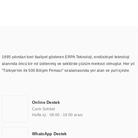
1995 yılından beri faaliyet gösteren ERPA Teknoloji, endüstriyel teknoloji
alanında öncü bir rol üstlenmiş ve sektörde çözüm merkezi olmuştur. Her yıl
"Türkiye'nin ilk 500 Bilişim Firması" sıralamasında yer alan ve yurt içinde
birçok başarılı proje gerçekleştiren ERPA Teknoloji, aynı zamanda yurt
dışında da kurduğu tedarik ağı ile farklı lokasyonlarda da hizmet
sunmaktadır. Türkiye'deki ilk monitör ve printer laboratuvarını kuran ERPA
Teknoloji, görüntüleme teknolojileri konusunda edindiği bilgi birikimini
Online Destek
TOCHI markası altında kendi ürettiği ürünlerde kullanmıştır. Günümüzde
Canlı Sohbet
TOCHI; videowall, digital signage, kiosk, totem, akıllı durak ekranı, araç içi
Hafta içi : 08:00 - 18:00 arası
ekran, asansör ekranı, digital menüboard, marin ekran, medikal ekran,
savunma sanayi ekranı, ayna/TV ekranları, CNC ekranı, toplantı odası
ekranları, endüstriyel ekranlar, kapı önü bilgi ekranları, panel PC,
WhatsApp Destek