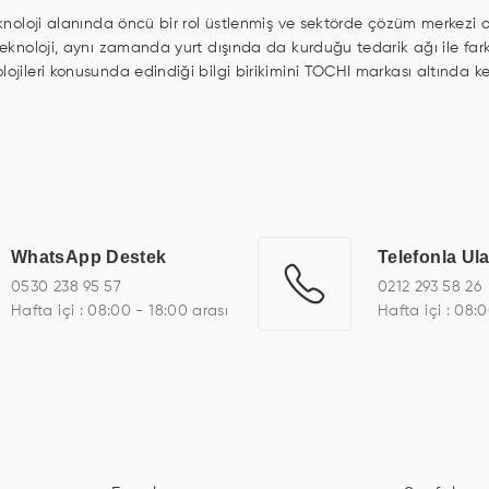
knoloji alanında öncü bir rol üstlenmiş ve sektörde çözüm merkezi olm
 Teknoloji, aynı zamanda yurt dışında da kurduğu tedarik ağı ile far
lojileri konusunda edindiği bilgi birikimini TOCHI markası altında 
n, asansör ekranı, digital menüboard, marin ekran, medikal ekran, s
el PC, endüstriyel Panel PC, mini PC, endüstriyel mini PC ve akıllı bi
de başarıyla projelendirme ve üretme kapasitesine de sahiptir.
çeşitli çözümler sunmaktadır. Bu kapsamda, akıllı bina, AVM, sinema, 
 bir sektöre özel ihtiyaçları anlamak ve karşılamak için özelleştiril
a kalite belgelerine ve sertifikalara sahip olup, etik değerlere bağl
WhatsApp Destek
Telefonla Ul
eknoloji, özel çözümleri ile iş ortaklarının öne çıkmasına ve sürekli g
0530 238 95 57
0212 293 58 26
Hafta içi : 08:00 - 18:00 arası
Hafta içi : 08: