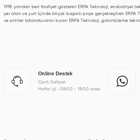
1995 yılından beri faaliyet gösteren ERPA Teknoloji, endüstriyel te
yer alan ve yurt içinde birçok başarılı proje gerçekleştiren ERPA
ve printer laboratuvarını kuran ERPA Teknoloji, görüntüleme tekno
digital signage, kiosk, totem, akıllı durak ekranı, araç içi ekra
odası ekranları, endüstriyel ekranlar, kapı önü bilgi ekranları, pan
üretebilirken, ayrıca standart dışı olan görüntüleme sistemlerini 
ERPA Teknoloji, geniş bir yelpazede sektörlerle işbirliği yaparak 
savunma sanayi ve ulaşım gibi farklı sektörlerle çalışmaktadır. Her
arasında yer almaktadır. ERPA Teknoloji, uluslararası standartlard
Online Destek
kadroları, yılların getirdiği bilgi ve tecrübe ile birleştiren ERPA T
Canlı Sohbet
Hafta içi : 08:00 - 18:00 arası