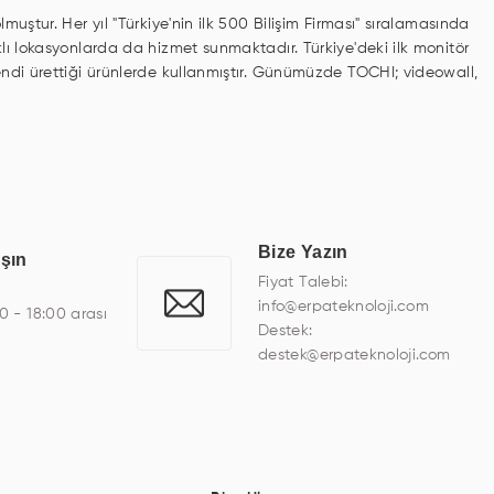
uştur. Her yıl "Türkiye'nin ilk 500 Bilişim Firması" sıralamasında
klı lokasyonlarda da hizmet sunmaktadır. Türkiye'deki ilk monitör
kendi ürettiği ürünlerde kullanmıştır. Günümüzde TOCHI; videowall,
avunma sanayi ekranı, ayna/TV ekranları, CNC ekranı, toplantı
na sistemleri gibi çözümleri 4.5" ile 110” boyutları arasında
finans, eğitim, havacılık, restoran, otel, mağaza, sağlık,
miş çözümler geliştirmek, ERPA Teknoloji'nin uzmanlık alanları
ı bir şekilde hareket etmektedir. Kaliteli ekipmanı, uzman
Bize Yazın
aşın
elişimine katkı sağlamaktadır.
Fiyat Talebi:
info@erpateknoloji.com
00 - 18:00 arası
Destek:
destek@erpateknoloji.com