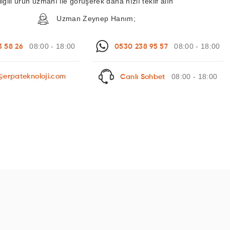
ilgili ürün uzmanı ile görüşerek daha hızlı teklif alın
Uzman Zeynep Hanım;
08:00 - 18:00
08:00 - 18:00
3 58 26
0530 238 95 57
08:00 - 18:00
@erpateknoloji.com
Canlı Sohbet