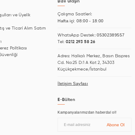
Bize Ulaşın
Çalışma Saatleri:
ulları ve Üyelik
Hafta içi: 08:00 - 18:00
tış ve Ticari Alım Satım
05302389557
WhatsApp Destek:
ı
Tel:
0212 293 58 26
erez Politikası
 Güvenliği
Adres: Halkalı Merkez, Basın Ekspres
Cd. No:25 D:1 A Kat 2, 34303
Küçükçekmece/İstanbul
İletişim Sayfası
E-Bülten
Kampanyalarımızdan haberdal ol!
Abone Ol