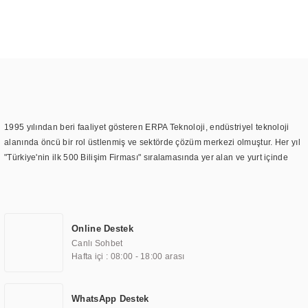
1995 yılından beri faaliyet gösteren ERPA Teknoloji, endüstriyel teknoloji
alanında öncü bir rol üstlenmiş ve sektörde çözüm merkezi olmuştur. Her yıl
"Türkiye'nin ilk 500 Bilişim Firması" sıralamasında yer alan ve yurt içinde
birçok başarılı proje gerçekleştiren ERPA Teknoloji, aynı zamanda yurt
dışında da kurduğu tedarik ağı ile farklı lokasyonlarda da hizmet
sunmaktadır. Türkiye'deki ilk monitör ve printer laboratuvarını kuran ERPA
Teknoloji, görüntüleme teknolojileri konusunda edindiği bilgi birikimini
Online Destek
TOCHI markası altında kendi ürettiği ürünlerde kullanmıştır. Günümüzde
Canlı Sohbet
TOCHI; videowall, digital signage, kiosk, totem, akıllı durak ekranı, araç içi
Hafta içi : 08:00 - 18:00 arası
ekran, asansör ekranı, digital menüboard, marin ekran, medikal ekran,
savunma sanayi ekranı, ayna/TV ekranları, CNC ekranı, toplantı odası
ekranları, endüstriyel ekranlar, kapı önü bilgi ekranları, panel PC,
WhatsApp Destek