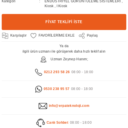
Kategori
ENDÜSTRİYEL GÖRÜNTÜLEME SİSTEMLERİ
,
Kiosk
,
I Kiosk
FİYAT TEKLİFİ İSTE
Karşılaştır
Paylaş
Ya da
ilgili ürün uzmanı ile görüşerek daha hızlı teklif alın
Uzman Zeynep Hanım;
0212 293 58 26
08:00 - 18:00
0530 238 95 57
08:00 - 18:00
info@erpateknoloji.com
Canlı Sohbet
08:00 - 18:00