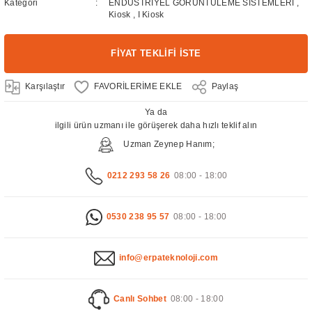
Kategori
ENDÜSTRİYEL GÖRÜNTÜLEME SİSTEMLERİ
,
Kiosk
,
I Kiosk
FİYAT TEKLİFİ İSTE
Karşılaştır
Paylaş
Ya da
ilgili ürün uzmanı ile görüşerek daha hızlı teklif alın
Uzman Zeynep Hanım;
0212 293 58 26
08:00 - 18:00
0530 238 95 57
08:00 - 18:00
info@erpateknoloji.com
Canlı Sohbet
08:00 - 18:00