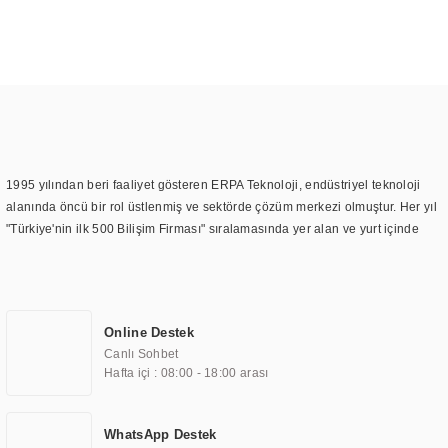
1995 yılından beri faaliyet gösteren ERPA Teknoloji, endüstriyel teknoloji
alanında öncü bir rol üstlenmiş ve sektörde çözüm merkezi olmuştur. Her yıl
"Türkiye'nin ilk 500 Bilişim Firması" sıralamasında yer alan ve yurt içinde
birçok başarılı proje gerçekleştiren ERPA Teknoloji, aynı zamanda yurt
dışında da kurduğu tedarik ağı ile farklı lokasyonlarda da hizmet
sunmaktadır. Türkiye'deki ilk monitör ve printer laboratuvarını kuran ERPA
Teknoloji, görüntüleme teknolojileri konusunda edindiği bilgi birikimini
Online Destek
TOCHI markası altında kendi ürettiği ürünlerde kullanmıştır. Günümüzde
Canlı Sohbet
TOCHI; videowall, digital signage, kiosk, totem, akıllı durak ekranı, araç içi
Hafta içi : 08:00 - 18:00 arası
ekran, asansör ekranı, digital menüboard, marin ekran, medikal ekran,
savunma sanayi ekranı, ayna/TV ekranları, CNC ekranı, toplantı odası
ekranları, endüstriyel ekranlar, kapı önü bilgi ekranları, panel PC,
WhatsApp Destek