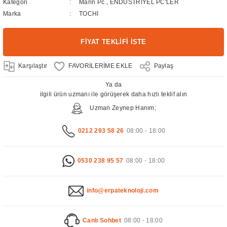
Kategori
Marin Pc
,
ENDÜSTRİYEL PC'LER
Marka
TOCHI
FİYAT TEKLİFİ İSTE
Karşılaştır
Paylaş
Ya da
ilgili ürün uzmanı ile görüşerek daha hızlı teklif alın
Uzman Zeynep Hanım;
0212 293 58 26
08:00 - 18:00
0530 238 95 57
08:00 - 18:00
info@erpateknoloji.com
Canlı Sohbet
08:00 - 18:00