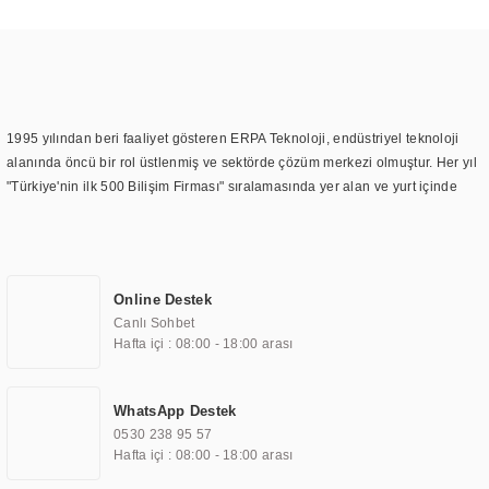
1995 yılından beri faaliyet gösteren ERPA Teknoloji, endüstriyel teknoloji
alanında öncü bir rol üstlenmiş ve sektörde çözüm merkezi olmuştur. Her yıl
"Türkiye'nin ilk 500 Bilişim Firması" sıralamasında yer alan ve yurt içinde
birçok başarılı proje gerçekleştiren ERPA Teknoloji, aynı zamanda yurt
dışında da kurduğu tedarik ağı ile farklı lokasyonlarda da hizmet
sunmaktadır. Türkiye'deki ilk monitör ve printer laboratuvarını kuran ERPA
Teknoloji, görüntüleme teknolojileri konusunda edindiği bilgi birikimini
Online Destek
TOCHI markası altında kendi ürettiği ürünlerde kullanmıştır. Günümüzde
Canlı Sohbet
TOCHI; videowall, digital signage, kiosk, totem, akıllı durak ekranı, araç içi
Hafta içi : 08:00 - 18:00 arası
ekran, asansör ekranı, digital menüboard, marin ekran, medikal ekran,
savunma sanayi ekranı, ayna/TV ekranları, CNC ekranı, toplantı odası
ekranları, endüstriyel ekranlar, kapı önü bilgi ekranları, panel PC,
WhatsApp Destek
endüstriyel Panel PC, mini PC, endüstriyel mini PC ve akıllı bina sistemleri
0530 238 95 57
gibi çözümleri 4.5" ile 110” boyutları arasında üretebilirken, ayrıca standart
Hafta içi : 08:00 - 18:00 arası
dışı olan görüntüleme sistemlerini de başarıyla projelendirme ve üretme