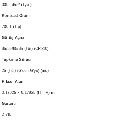
300 cd/m² (Typ.)
Kontrast Oranı
700:1 (Tip)
Görüş Açısı
85/85/85/85 (Tür) (CR≥10)
Tepkime Süresi
25 (Tür) (G'den G'ye) (ms)
Piksel Alanı
0.17925 × 0.17925 (H × V) mm
Garanti
2 YIL