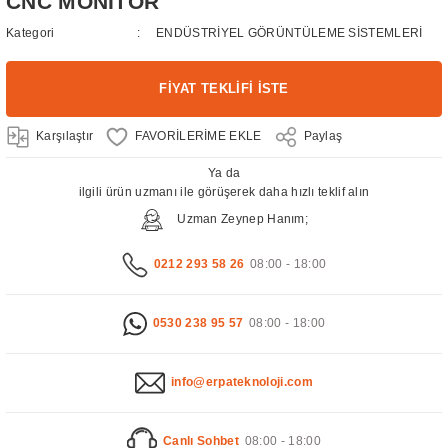
CNC MONİTÖR
Kategori
ENDÜSTRİYEL GÖRÜNTÜLEME SİSTEMLERİ
FİYAT TEKLİFİ İSTE
Karşılaştır
Paylaş
Ya da
ilgili ürün uzmanı ile görüşerek daha hızlı teklif alın
Uzman Zeynep Hanım;
0212 293 58 26
08:00 - 18:00
0530 238 95 57
08:00 - 18:00
info@erpateknoloji.com
Canlı Sohbet
08:00 - 18:00