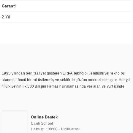
Garanti
2 Yıl
1995 yılından beri faaliyet gösteren ERPA Teknoloji, endüstriyel teknoloji
alanında öncü bir rol üstlenmiş ve sektörde çözüm merkezi olmuştur. Her yıl
"Türkiye'nin ilk 500 Bilişim Firması" sıralamasında yer alan ve yurt içinde
birçok başarılı proje gerçekleştiren ERPA Teknoloji, aynı zamanda yurt
dışında da kurduğu tedarik ağı ile farklı lokasyonlarda da hizmet
sunmaktadır. Türkiye'deki ilk monitör ve printer laboratuvarını kuran ERPA
Teknoloji, görüntüleme teknolojileri konusunda edindiği bilgi birikimini
Online Destek
TOCHI markası altında kendi ürettiği ürünlerde kullanmıştır. Günümüzde
Canlı Sohbet
TOCHI; videowall, digital signage, kiosk, totem, akıllı durak ekranı, araç içi
Hafta içi : 08:00 - 18:00 arası
ekran, asansör ekranı, digital menüboard, marin ekran, medikal ekran,