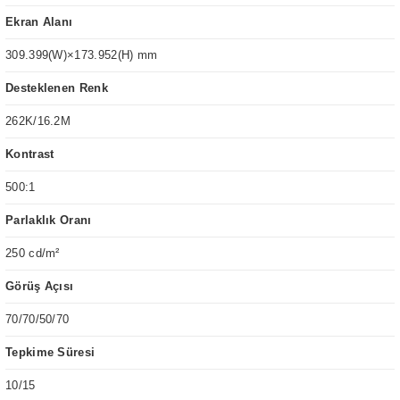
Ekran Alanı
309.399(W)×173.952(H) mm
Desteklenen Renk
262K/16.2M
Kontrast
500:1
Parlaklık Oranı
250 cd/m²
Görüş Açısı
70/70/50/70
Tepkime Süresi
10/15