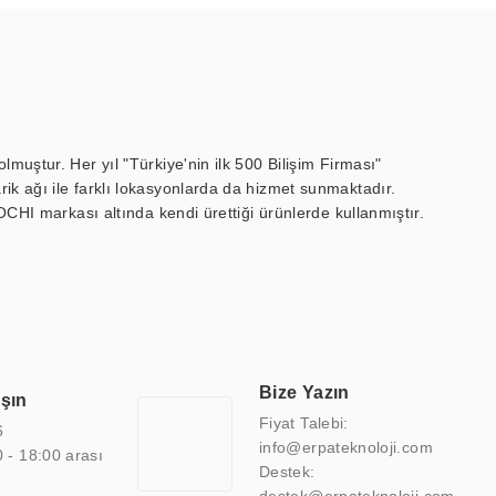
muştur. Her yıl "Türkiye'nin ilk 500 Bilişim Firması"
ik ağı ile farklı lokasyonlarda da hizmet sunmaktadır.
OCHI markası altında kendi ürettiği ürünlerde kullanmıştır.
 marin ekran, medikal ekran, savunma sanayi ekranı, ayna/TV
 endüstriyel mini PC ve akıllı bina sistemleri gibi çözümleri 4.5"
sitesine de sahiptir.
finans, eğitim, havacılık, restoran, otel, mağaza, sağlık,
lmiş çözümler geliştirmek, ERPA Teknoloji'nin uzmanlık alanları
 bir şekilde hareket etmektedir. Kaliteli ekipmanı, uzman kadroları,
Bize Yazın
aşın
atkı sağlamaktadır.
Fiyat Talebi:
6
info@erpateknoloji.com
0 - 18:00 arası
Destek: