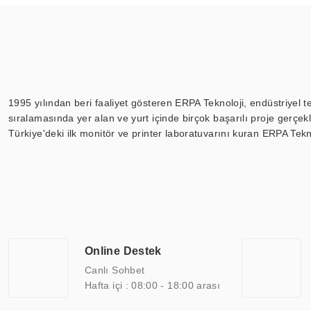
1995 yılından beri faaliyet gösteren ERPA Teknoloji, endüstriyel t
sıralamasında yer alan ve yurt içinde birçok başarılı proje gerçe
Türkiye'deki ilk monitör ve printer laboratuvarını kuran ERPA Tekno
Günümüzde TOCHI; videowall, digital signage, kiosk, totem, akıll
ekranları, CNC ekranı, toplantı odası ekranları, endüstriyel ekranl
ile 110” boyutları arasında üretebilirken, ayrıca standart dışı ol
ERPA Teknoloji, geniş bir yelpazede sektörlerle işbirliği yaparak 
savunma sanayi ve ulaşım gibi farklı sektörlerle çalışmaktadır. Her
arasında yer almaktadır. ERPA Teknoloji, uluslararası standartlarda
Online Destek
yılların getirdiği bilgi ve tecrübe ile birleştiren ERPA Teknoloji, ö
Canlı Sohbet
Hafta içi : 08:00 - 18:00 arası