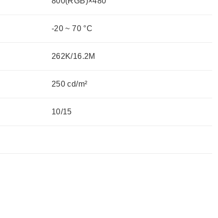
800(RGB)×480
-20 ~ 70 °C
262K/16.2M
250 cd/m²
10/15