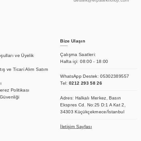
destek@erpateknoloji.com
Bize Ulaşın
Çalışma Saatleri:
şulları ve Üyelik
Hafta içi: 08:00 - 18:00
tış ve Ticari Alım Satım
WhatsApp Destek:
05302389557
ı
Tel:
0212 293 58 26
Çerez Politikası
 Güvenliği
Adres: Halkalı Merkez, Basın
Ekspres Cd. No:25 D:1 A Kat 2,
34303 Küçükçekmece/İstanbul
İletişim Sayfası