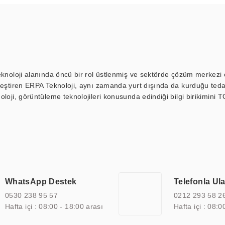
eknoloji alanında öncü bir rol üstlenmiş ve sektörde çözüm merkezi ol
kleştiren ERPA Teknoloji, aynı zamanda yurt dışında da kurduğu tedar
loji, görüntüleme teknolojileri konusunda edindiği bilgi birikimini T
ı durak ekranı, araç içi ekran, asansör ekranı, digital menüboard,
ar, kapı önü bilgi ekranları, panel PC, endüstriyel Panel PC, mini PC,
an görüntüleme sistemlerini de başarıyla projelendirme ve üretme kapa
çeşitli çözümler sunmaktadır. Bu kapsamda, akıllı bina, AVM, sinema, 
 bir sektöre özel ihtiyaçları anlamak ve karşılamak için özelleştiri
 kalite belgelerine ve sertifikalara sahip olup, etik değerlere bağlı
WhatsApp Destek
Telefonla Ul
zel çözümleri ile iş ortaklarının öne çıkmasına ve sürekli gelişimine k
0530 238 95 57
0212 293 58 2
Hafta içi : 08:00 - 18:00 arası
Hafta içi : 08:0