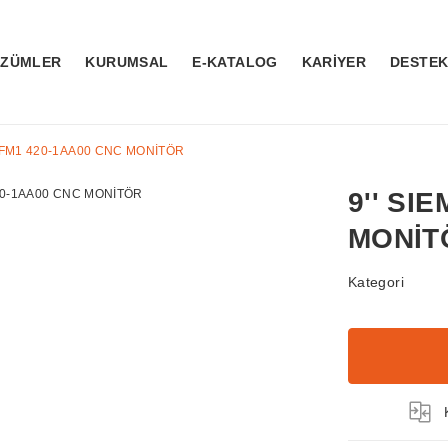
ÖZÜMLER
KURUMSAL
E-KATALOG
KARİYER
DESTE
 6FM1 420-1AA00 CNC MONİTÖR
9'' SI
MONİT
Kategori