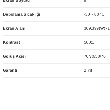
Ekran Boyutu
9
"
Depolama Sıcaklığı
-30 ~ 80 °C
Ekran Alanı
309.399(W)×1
Kontrast
500:1
Görüş Açısı
70/70/50/70
Garanti
2 Yıl